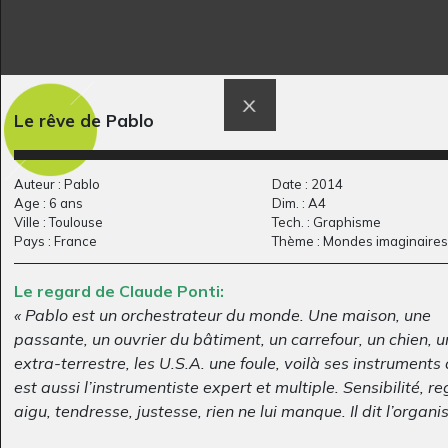
Mon jardin
lit médicalisé
Le rêve de Pablo
Graphisme, 2011
2016
Auteur : Pablo
Date : 2014
Age : 6 ans
Dim. : A4
Ville : Toulouse
Tech. : Graphisme
Pays : France
Thème : Mondes imaginaires
Le regard de Claude Ponti:
« Pablo est un orchestrateur du monde. Une maison, une
passante, un ouvrier du bâtiment, un carrefour, un chien, u
extra-terrestre, les U.S.A. une foule, voilà ses instruments d
Animaux
Le cheval qui porte
est aussi l’instrumentiste expert et multiple. Sensibilité, r
Graphisme, 2018
la…
aigu, tendresse, justesse, rien ne lui manque. Il dit l’organi
Graphisme
du monde, d’une classe, des souterrains, d’un chantier ou 