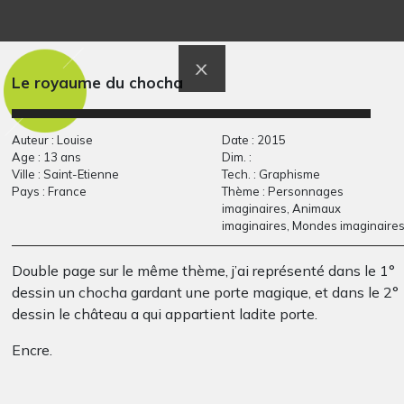
Papa policier
Lola #9
2013
Graphisme
Le royaume du chocha
Auteur : Louise
Date : 2015
Age : 13 ans
Dim. :
Ville : Saint-Etienne
Tech. : Graphisme
Pays : France
Thème : Personnages
imaginaires, Animaux
imaginaires, Mondes imaginaire
Double page sur le même thème, j’ai représenté dans le 1°
F comme Feu
L’île du Paradis
Graphisme
Graphisme, 2020
dessin un chocha gardant une porte magique, et dans le 2°
dessin le château a qui appartient ladite porte.
Encre.