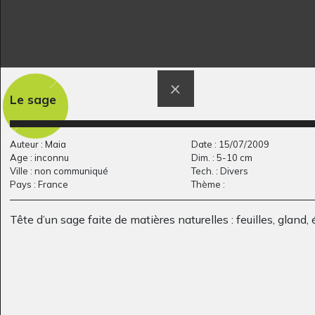
Robe de princesse
Marina la petite
Le sage
Sculptures, 2007
sirène
Divers - Graphisme, 2010
Auteur : Maia
Date : 15/07/2009
Age : inconnu
Dim. : 5-10 cm
Ville : non communiqué
Tech. : Divers
Pays : France
Thème :
Tête d’un sage faite de matières naturelles : feuilles, gland, 
Paysage d’Afrique 5
DANSEUSE
Graphisme
Graphisme