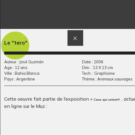
Femme algérienne
La caravane
Le "tero"
Divers, 2012
Graphisme, 1964
Auteur : José Guzmán
Date : 2006
Age : 12 ans
Dim. : 13 X 13 cm
Ville : Bahia Blanca
Tech. : Graphisme
Pays : Argentine
Thème : Animaux sauvages
Cette oeuvre fait partie de l’exposition «
« , act
Ceux qui volent
en ligne sur le Muz :
Le droit à la
Phare sur une mer
création…
calme
Graphisme, 2007
Graphisme, 2007-2008