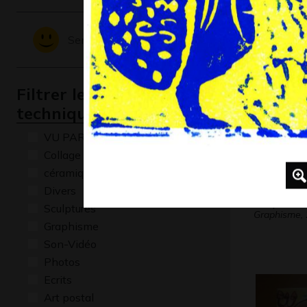
Graphisme
Sentiments - Emotions
Filtrer les oeuvres par
technique
VU PAR CLAUDE PONTI
Collage
céramique
Divers
Coquelic
Sculptures
Graphisme,
Graphisme
Son-Vidéo
Photos
Ecrits
Art postal