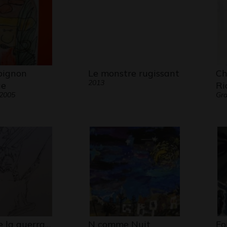
pignon
Le monstre rugissant
Ch
2013
ue
Ri
 2005
Gra
de la guerra…
N comme Nuit
Fo