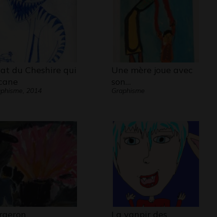
at du Cheshire qui
Une mère joue avec
cane
son…
phisme, 2014
Graphisme
rgeron
La vanpir des