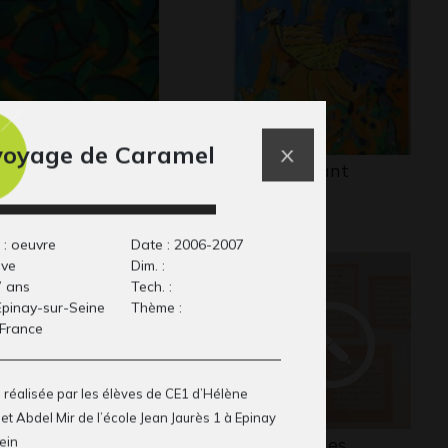
voyage de Caramel
strait en vert et or
Cheval volant
phisme, 2006-2007
Graphisme
 : oeuvre
Date : 2006-2007
ive
Dim. :
7 ans
Tech. :
 Epinay-sur-Seine
Thème :
 France
 réalisée par les élèves de CE1 d’Hélène
et Abdel Mir de l’école Jean Jaurès 1 à Epinay
comme Hutte
Textes sur les
ein