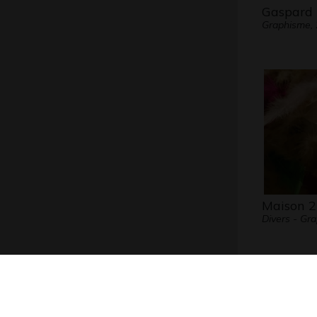
Gaspard
Graphisme,
Maison 2
Divers - Gr