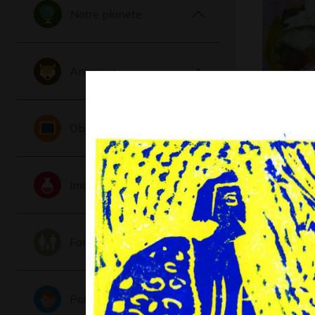
Notre planete
Animaux
MOUSTA
Objets
2019
Imaginaire
Famille
Portraits
A comme