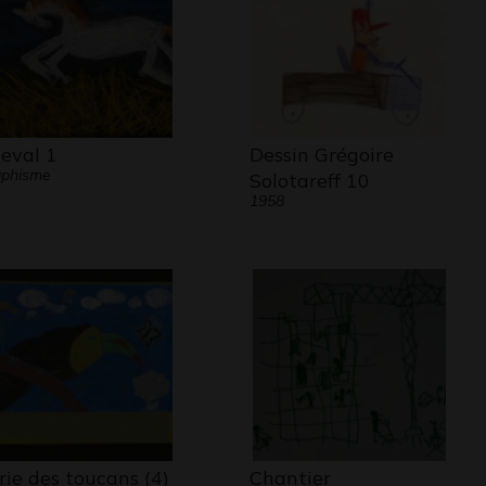
eval 1
Dessin Grégoire
aphisme
Solotareff 10
1958
rie des toucans (4)
Chantier