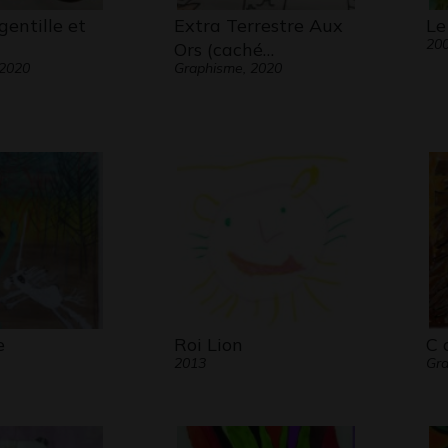
entille et
Extra Terrestre Aux
Le
20
Ors (caché…
 2020
Graphisme, 2020
e
Roi Lion
C 
2013
Gr