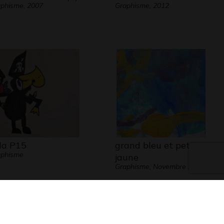
phisme, 2007
Graphisme, 2012
la P15
grand bleu et petit
aphisme
jaune
Graphisme, Novembre 2009