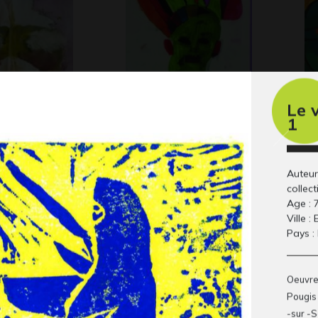
Le 
CHE
Portraits transformés
Ab
1
Graphisme, 2005
Gra
Auteur
collect
Age : 
Ville :
Pays :
Oeuvre
Pougis 
 Automne
GT_ECOL_4 – Dessine
H 
-sur -S