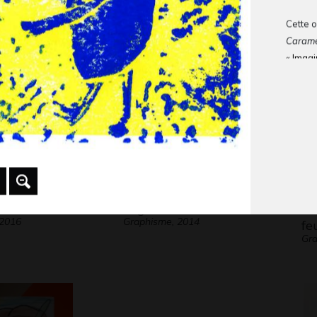
Gr
ta maîtresse
Cette o
Graphisme
Carame
« Imagi
Résumé
Madaga
bassin 
Heureus
Artiste
Techniq
ot
Lego anatomie
Oi
 2016
Graphisme, 2014
fe
Gr