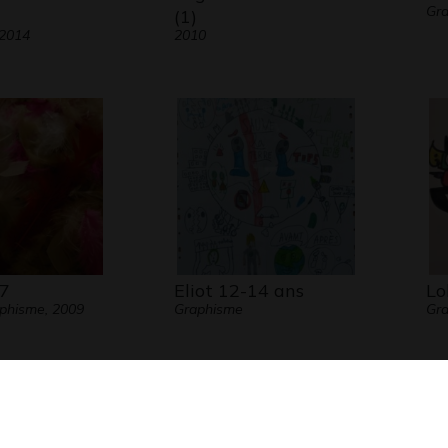
Gra
(1)
 2014
2010
7
Eliot 12-14 ans
Lo
aphisme, 2009
Graphisme
Gr