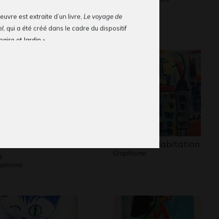
aphisme
parents
euvre est extraite d’un livre,
Le voyage de
Ecrits
l
, qui a été créé dans le cadre du dispositif
naire et Jardin »
 du livre
: Un drôle d’oiseau, venant de
scar et mangeur de poisson, arrive dans le
du parc Jean Monnet. Il a très faim !
ement, il fait la connaissance de Lilli la Tortue
 associée : May Angeli
ue : linogravure
seau dévoreur de
H comme Habitation
Graphisme
u
aphisme