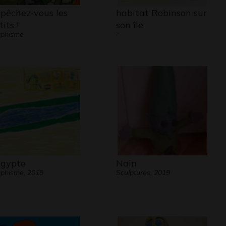
pêchez-vous les
habitat Robinson sur
its !
son île
aphisme
-
Égypte
Nain
phisme, 2019
Sculptures, 2019