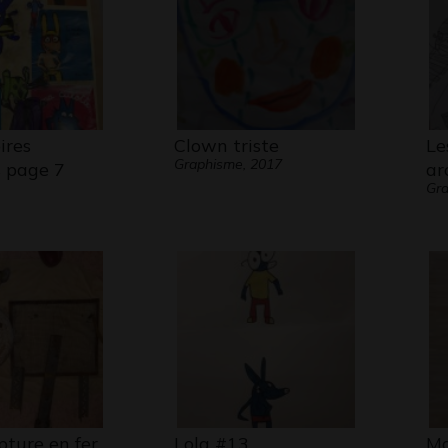
ires
Clown triste
Le
Graphisme, 2017
s page 7
ar
Gra
pture en fer
Lola #13
Ma