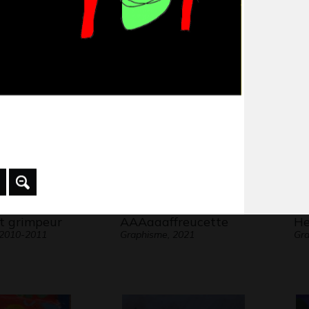
 ombre
La fille au piercing
At
2013
Div
20
ot grimpeur
AAAaaaffreucette
He
 2010-2011
Graphisme, 2021
Gra