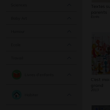
Sciences
Textes su
parents
Ecrits
Baby Art
Humour
Ecole
Travail
Livres d'enfants
C’est moi
grand
2013
Habiter