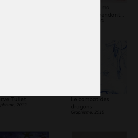
hlète bleue
Portrait de ma
ers - Graphisme - Photos,
maîtresse pendant…
21
Graphisme, 2020
rvé Tullet
Le combat des
phisme, 2012
dragons
Graphisme, 2015