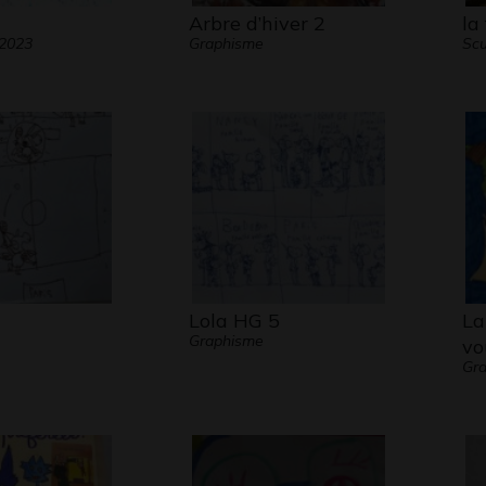
Arbre d’hiver 2
la
 2023
Graphisme
Scu
Lola HG 5
La
Graphisme
vo
Gra