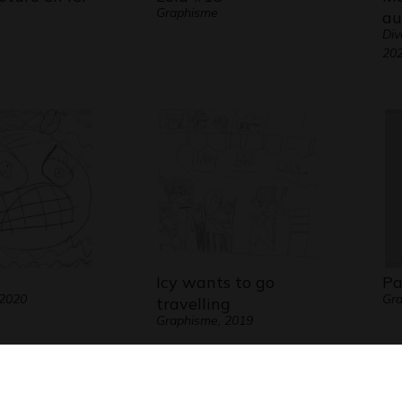
Graphisme
au
Div
20
Icy wants to go
Pa
 2020
Gra
travelling
Graphisme, 2019