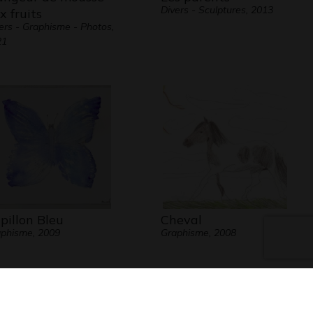
Divers - Sculptures, 2013
x fruits
ers - Graphisme - Photos,
21
pillon Bleu
Cheval
phisme, 2009
Graphisme, 2008