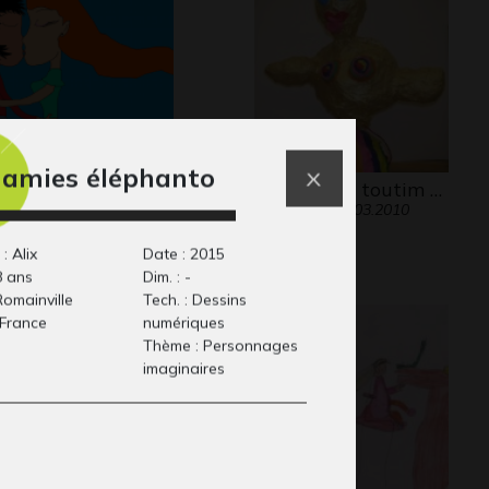
 amies éléphanto
 baiser presque
totem pour toutim …
Sculptures, 10.03.2010
rfait
phisme, 2017
: Alix
Date : 2015
8 ans
Dim. : -
 Romainville
Tech. : Dessins
 France
numériques
Thème : Personnages
imaginaires