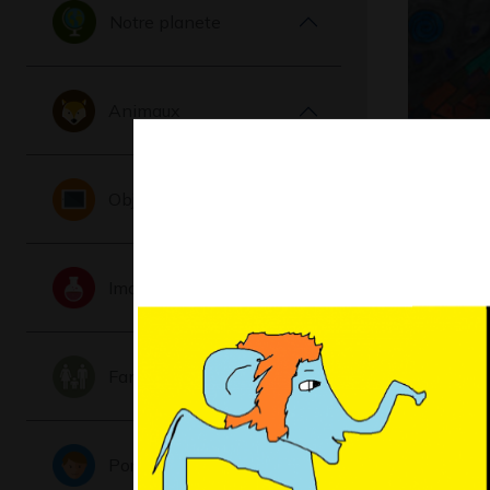
Notre planete
Animaux
Terre
Objets
Graphisme,
Imaginaire
Famille
Portraits