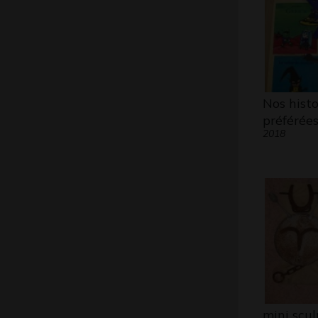
Nos histo
préférée
2018
mini scul