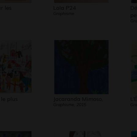
r les
Lola P24
Dé
Graphisme
pet
Gr
 le plus
Jacaranda Mimoso,
L’
Graphisme, 2015
Gra