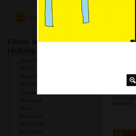
Portrait
Graphisme
Sentiments - Emotions
Filtrer les oeuvres par
technique
QUESTIONS
APPEL A CREATION
Vu par René Baldy
VU PAR CLAUDE PONTI
Collage
L’escarg
céramique
Graphisme,
Divers
Sculptures
Graphisme
Son-Vidéo