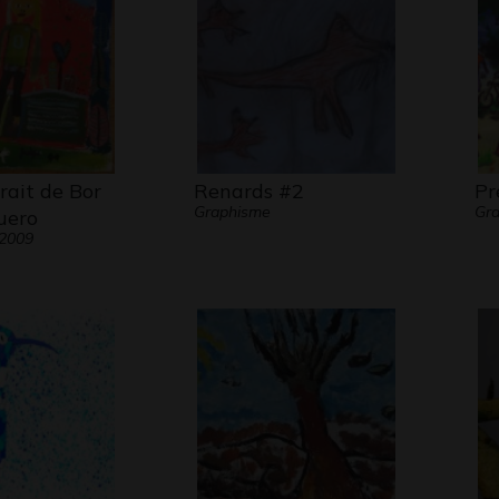
rait de Bor
Renards #2
Pr
Graphisme
Gra
uero
 2009