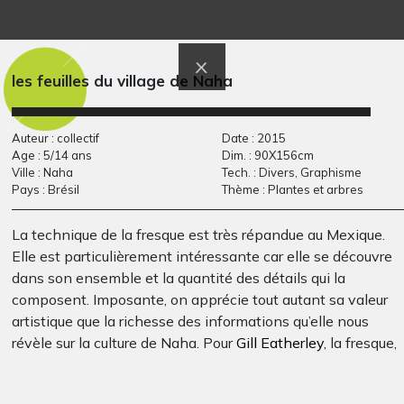
La ferme de Mili
Portraits de chevaux
Graphisme, 2020
4
Graphisme
les feuilles du village de Naha
Auteur : collectif
Date : 2015
Age : 5/14 ans
Dim. : 90X156cm
Ville : Naha
Tech. : Divers, Graphisme
Pays : Brésil
Thème : Plantes et arbres
La technique de la fresque est très répandue au Mexique.
Elle est particulièrement intéressante car elle se découvre
la fille à l’oeil noir
GT_ECOL_10 –
dans son ensemble et la quantité des détails qui la
Graphisme, 2020
Dessine ta maîtresse
composent. Imposante, on apprécie tout autant sa valeur
Graphisme
artistique que la richesse des informations qu’elle nous
révèle sur la culture de Naha. Pour
Gill Eatherley
, la fresque,
c’est aussi le moyen donné à chacun de s’exprimer dans un
œuvre collective.