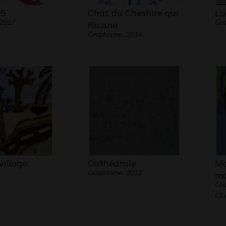
25
Chat du Cheshire qui
La
 2017
Gra
Ricane
Graphisme, 2014
village
Cathédrale
Ma
Graphisme, 2012
mo
Gra
CL