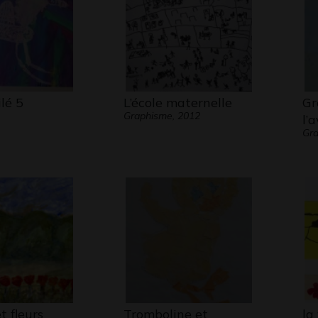
lé 5
L’école maternelle
Gr
Graphisme, 2012
l’
Gra
t fleurs
Tromboline et
la