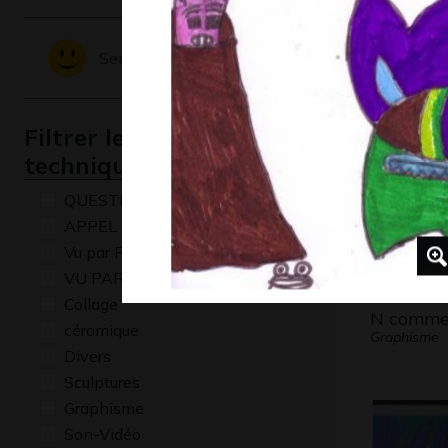
Château 
Sentiments - Emotions
Graphisme,
Filtrer les oeuvres par
technique
QUESTIONS
APPEL A CREATION
Vu par René Baldy
VU PAR CLAUDE PONTI
Collage
N comme
céramique
Graphisme
Divers
Sculptures
Graphisme
Son-Vidéo