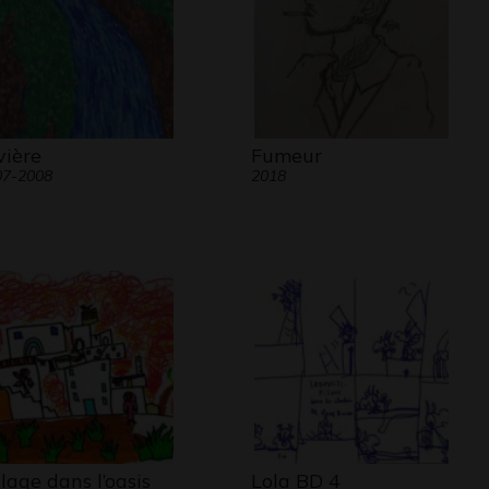
vière
Fumeur
07-2008
2018
llage dans l’oasis
Lola BD 4