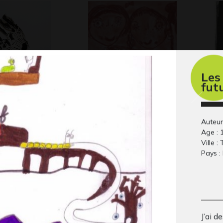
Les
fut
urs de Léo
Le respect de l’autre
Ro
 2014
Scu
#2
Graphisme
Auteur
Age : 
Ville :
Pays :
J’ai d