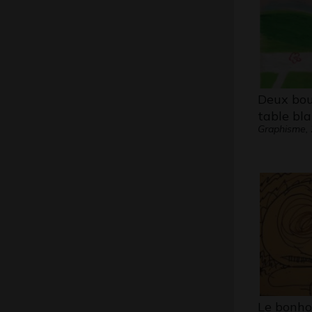
Deux bout
table bl
Graphisme,
Le bonh