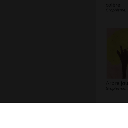
colère
Graphisme,
Arbre ja
Graphisme,