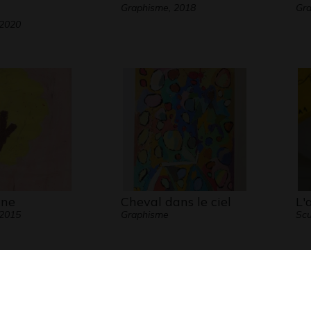
Graphisme, 2018
Gra
 2020
une
Cheval dans le ciel
L'
 2015
Graphisme
Scu