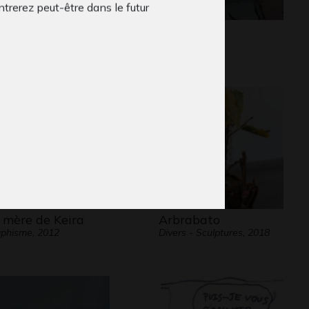
trerez peut-être dans le futur
ts menagers
Sorcière 5
phisme, 2019
Graphisme
 mère de Keira
Arbrabato
phisme, 2012
Divers - Sculptures, 2018