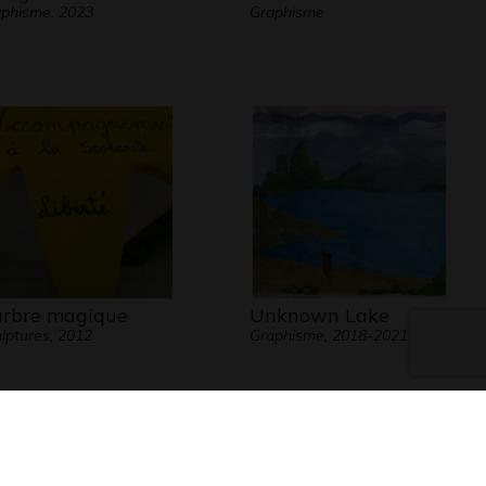
phisme, 2023
Graphisme
arbre magique
Unknown Lake
lptures, 2012
Graphisme, 2018-2021