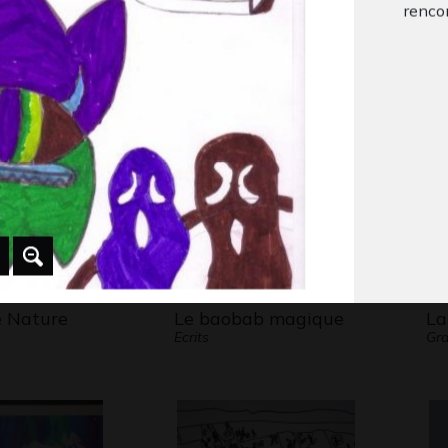
rencon
à 25 cases
Le Lion souriant
Ar
 2020
Graphisme, 2008
Gra
 Nature
Le baobab magique
La
Ecrits
Gra