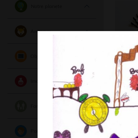
Notre planete
Animaux
Objets
Patte d’o
Graphisme,
Imaginaire
Famille
Portraits