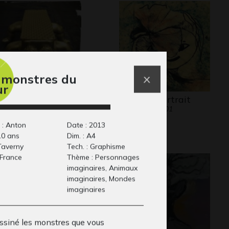
 monstres du
ur
bot
Au fil du portrait
lptures, 2020
Graphisme, 2001
 : Anton
Date : 2013
10 ans
Dim. : A4
 Taverny
Tech. : Graphisme
 France
Thème : Personnages
imaginaires, Animaux
imaginaires, Mondes
imaginaires
essiné les monstres que vous