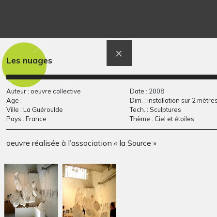
Les nuages
Auteur : oeuvre collective
Date : 2008
Age : -
Dim. : installation sur 2 mètre
Trois visages
Femme au chapeau
Ville : La Guéroulde
Tech. : Sculptures
Graphisme, -
1973
Pays : France
Thème : Ciel et étoiles
oeuvre réalisée à l’association « la Source »