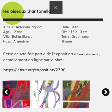
les oiseaux d'antonella 4
Auteur : Antonela Pignotti
Date : 2005
Age : 12 ans
Dim. : 13 X 13 cm
Ville : Bahia Blanca
Tech. : Graphisme
Pays : Argentine
Thème :
Cette oeuvre fait partie de l’exposition «
« ,
Ceux qui volent
Billy Brouillard
chemin de vie
actuellement en ligne sur le Muz :
Sculptures, 2010
Sculptures, 2004
https://lemuz.org/exposition/2798
Previous
Next