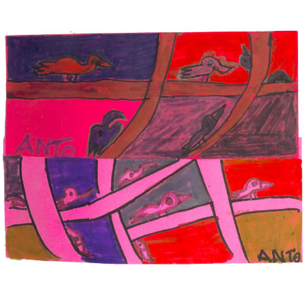
Musée des oeuvres des enfants
Filtrer les oeuvres par thème
Filtrer les oeuvres par technique
4260
oeuvres trouvées