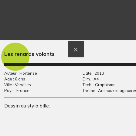
Un flamant hors
Cheval 25
Graphisme
normes
Les renards volants
Graphisme, 2008-2009
Auteur : Hortense
Date : 2013
Age : 6 ans
Dim. : A4
Ville : Venelles
Tech. : Graphisme
Pays : France
Thème : Animaux imaginaire
Dessin au stylo bille.