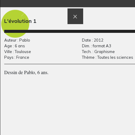
M comme Masque
Titanic
L'évolution 1
Graphisme
Graphisme, 2014
Auteur : Pablo
Date : 2012
Age : 6 ans
Dim. : format A3
Ville : Toulouse
Tech. : Graphisme
Pays : France
Thème : Toutes les sciences
Dessin de Pablo, 6 ans.
arbre en automne
Equateur
Graphisme, 2020
Graphisme, -