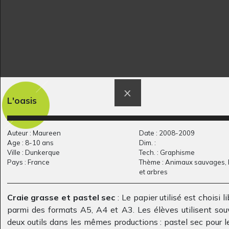
L'oasis
Lucile et Babouillec 4
Portrait de Lhoussine
Graphisme, 2016
Hammioui
Graphisme, 2010
Auteur : Maureen
Date : 2008-2009
Age : 8-10 ans
Dim. :
Ville : Dunkerque
Tech. : Graphisme
Pays : France
Thème : Animaux sauvages, 
et arbres
Craie grasse et pastel sec
: Le papier utilisé est choisi 
parmi des formats A5, A4 et A3. Les élèves utilisent sou
deux outils dans les mêmes productions : pastel sec pour l