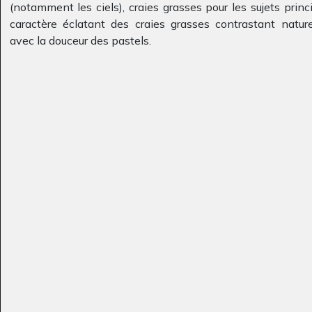
(notamment les ciels), craies grasses pour les sujets princi
caractère éclatant des craies grasses contrastant natur
Vol de grues
Robot-Vampire
avec la douceur des pastels.
Graphisme
17 octobre 2012
Les joyeux
L’ile heureuse
Graphisme
anniversaires
Dessins numériques, 2014