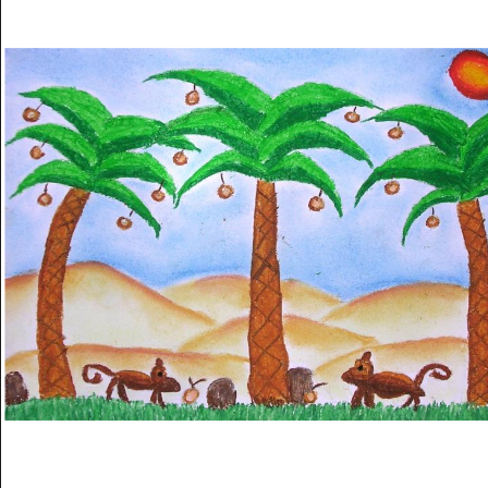
Musée des oeuvres des enfants
Filtrer les oeuvres par thème
Filtrer les oeuvres par technique
4260
oeuvres trouvées