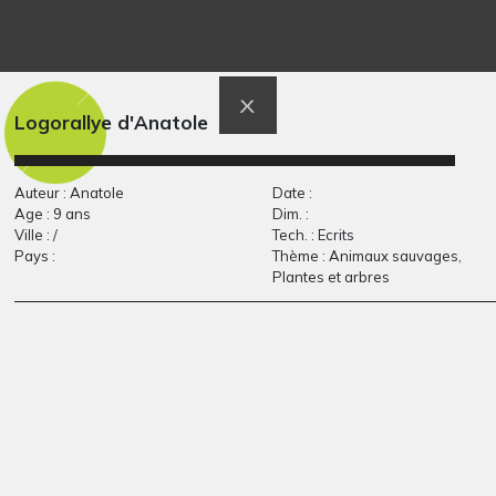
Lucile 75
L’école idéale
Graphisme, 2012
Graphisme, 2014
Logorallye d'Anatole
Auteur : Anatole
Date :
Age : 9 ans
Dim. :
Ville : /
Tech. : Ecrits
Pays :
Thème : Animaux sauvages,
Plantes et arbres
C’est beau l’amoure
Autoportrait Felix
Graphisme, 2017
Rosale
Graphisme, 2017