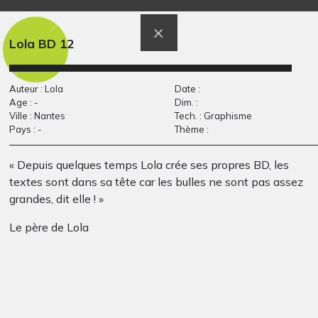
Dessin papier 8
Autoportrait de
Graphisme, -
Daniel
Graphisme, 2009
Lola BD 12
Auteur : Lola
Date :
Age : -
Dim. :
Ville : Nantes
Tech. : Graphisme
Pays : -
Thème :
« Depuis quelques temps Lola crée ses propres BD, les
textes sont dans sa tête car les bulles ne sont pas assez
grandes, dit elle ! »
Dessin papier 3
Lucile #36
Le père de Lola
Graphisme, -
Graphisme, 2017