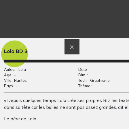
Invasion de monstres
Louise et la chauve-
Lola BD 3
Graphisme, 2020
souris
Graphisme, 2012
Auteur : Lola
Date :
Age : -
Dim. :
Ville : Nantes
Tech. : Graphisme
Pays : -
Thème :
« Depuis quelques temps Lola crée ses propres BD, les text
dans sa tête car les bulles ne sont pas assez grandes, dit ell
Le père de Lola