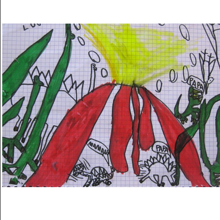
Musée des oeuvres des enfants
Filtrer les oeuvres par thème
Filtrer les oeuvres par technique
4260
oeuvres trouvées