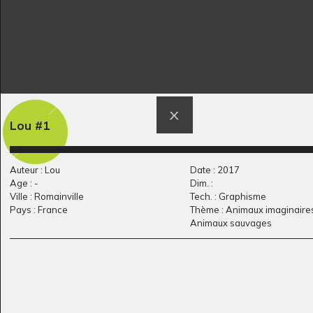
Partez les oiseaux
La belle sorcière mais
Lou #1
Sculptures, mai 2009
bizarre
Graphisme, 2020
Auteur : Lou
Date : 2017
Age : -
Dim. :
Ville : Romainville
Tech. : Graphisme
Pays : France
Thème : Animaux imaginaires
Animaux sauvages