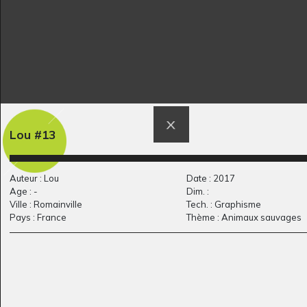
Lou #13
Nos histoires
Voyager au jardin –
préférées page 7
La…
2018
Graphisme, xxx
Auteur : Lou
Date : 2017
Age : -
Dim. :
Ville : Romainville
Tech. : Graphisme
Pays : France
Thème : Animaux sauvages