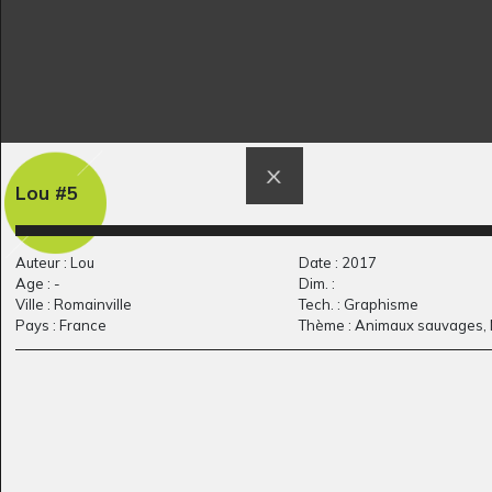
Lou #5
Le paon
Lola P7
Auteur : Lou
Date : 2017
Graphisme, 2024
Graphisme
Age : -
Dim. :
Ville : Romainville
Tech. : Graphisme
Pays : France
Thème : Animaux sauvages,