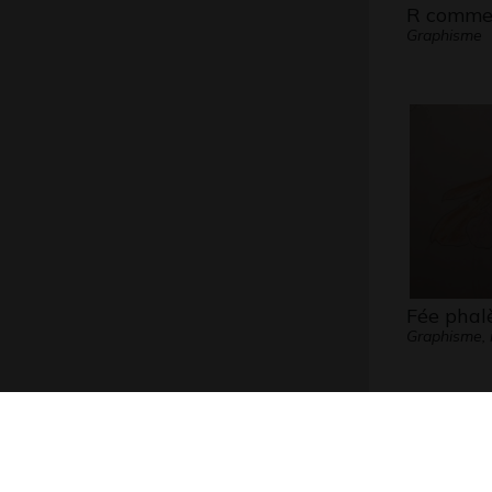
R comme
Graphisme
Fée phal
Graphisme, 