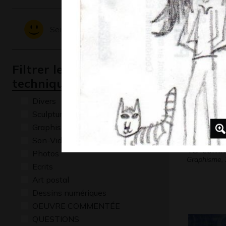
L’oisea
Graphisme
Sentiments - Emotions
Filtrer les oeuvres par
technique
Divers
Sculptures
Graphisme
Son-Vidéo
TS’ comm
Photos
Graphisme,
Ecrits
Art postal
Dessins numériques
OEUVRE COMMENTÉE
QUESTIONS