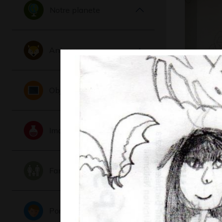
Notre planete
Animaux
Vol de la
Objets
Graphisme,
Imaginaire
Famille
Portraits