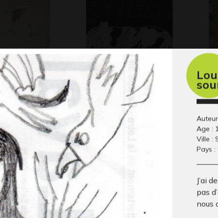
Lou
sou
 trotinette
la vache
Pa
 2016
2005
en
Pho
Auteur
Age : 
Ville :
Pays :
J’ai d
pas d’
nous 