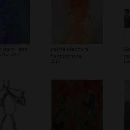
 dans l’eau
petite creature
Ca
 2003-2004
flamboyante
pa
2013
Ecr