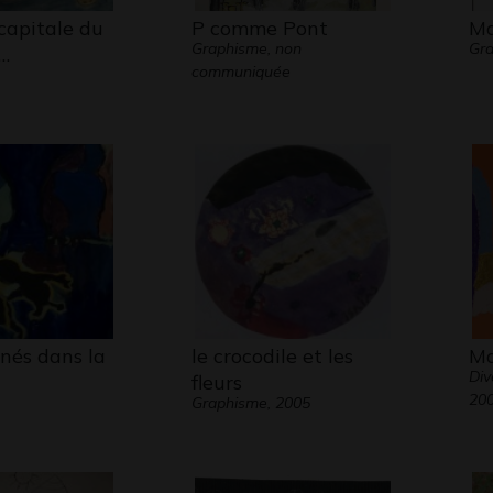
(capitale du
P comme Pont
Ma
Graphisme, non
Gra
t…
communiquée
és dans la
le crocodile et les
Ma
Div
fleurs
20
Graphisme, 2005