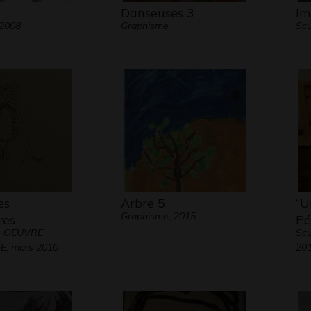
Danseuses 3
Im
 2008
Graphisme
Scu
es
Arbre 5
“U
Graphisme, 2015
res
Pé
- OEUVRE
Scu
, mars 2010
20