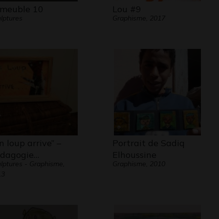
meuble 10
Lou #9
lptures
Graphisme, 2017
n loup arrive” –
Portrait de Sadiq
dagogie…
Elhoussine
lptures - Graphisme,
Graphisme, 2010
13