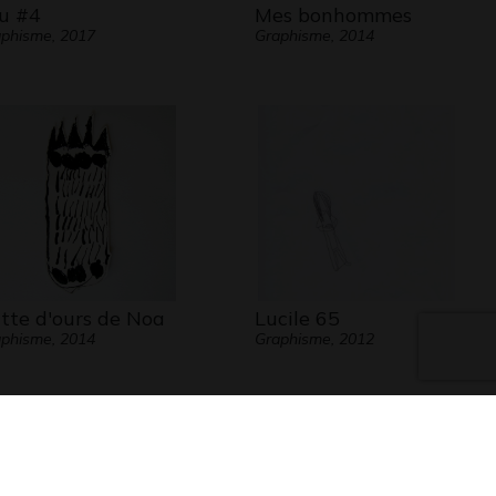
u #4
Mes bonhommes
phisme, 2017
Graphisme, 2014
tte d'ours de Noa
Lucile 65
phisme, 2014
Graphisme, 2012