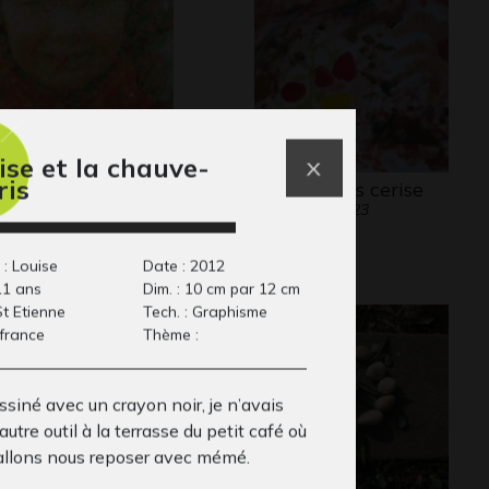
ise et la chauve-
ris
ysages en vie,
Les tomates cerise
Graphisme, 2023
vie de…
tos, 1997
 : Louise
Date : 2012
11 ans
Dim. : 10 cm par 12 cm
 St Etienne
Tech. : Graphisme
 france
Thème :
essiné avec un crayon noir, je n’avais
autre outil à la terrasse du petit café où
allons nous reposer avec mémé.