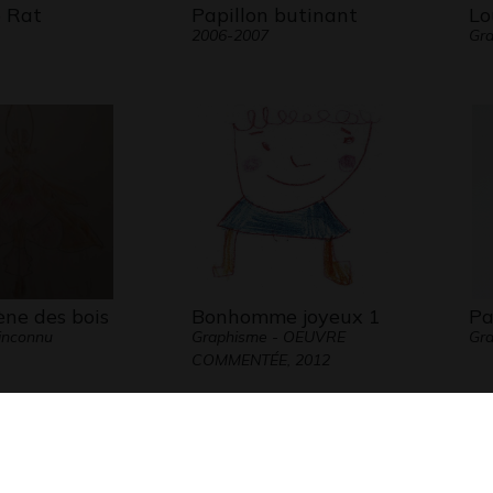
 Rat
Papillon butinant
Lo
2006-2007
Gra
ène des bois
Bonhomme joyeux 1
Pa
inconnu
Graphisme - OEUVRE
Gra
COMMENTÉE, 2012