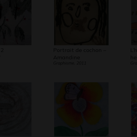
 2
Portrait de cochon –
L’
-
Amandine
he
Graphisme, 2011
Gra