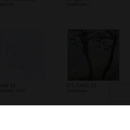
aphisme
Graphisme, -
cile 41
GT_SAIS_21
phisme, 2012
Graphisme