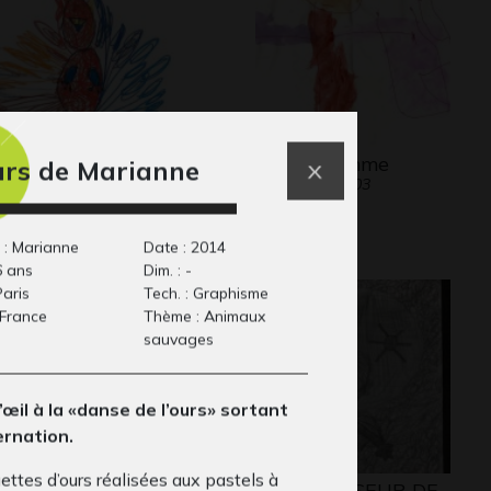
 paon
Un bonhomme
urs de Marianne
phisme, 2024
Graphisme, 2003
 : Marianne
Date : 2014
6 ans
Dim. : -
Paris
Tech. : Graphisme
 France
Thème : Animaux
sauvages
d’œil à la «danse de l’ours» sortant
ernation.
ettes d’ours réalisées aux pastels à
s vagues et la mer
L’HYPNOTISEUR DE