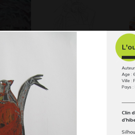
tte
Lucile et Babouillec
Le
L'o
Gra
17
Graphisme, 2016
Auteur
Age : 
Ville : 
Pays :
Clin 
d’hib
Silhou
la Tour Eiffel
Le