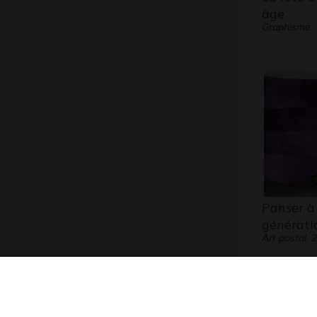
âge
Graphisme, 
Panser à
générati
Art postal, 