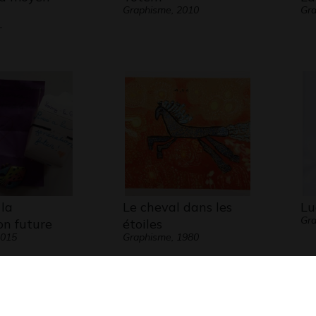
Graphisme, 2010
Gr
-
 la
Le cheval dans les
Lu
Gra
on future
étoiles
2015
Graphisme, 1980