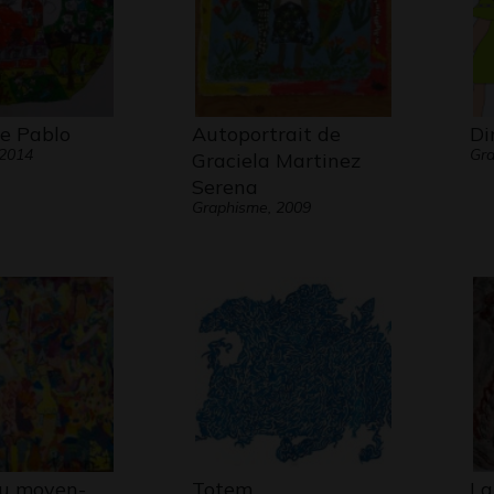
de Pablo
Autoportrait de
Di
 2014
Gra
Graciela Martinez
Serena
Graphisme, 2009
au moyen-
Totem
La