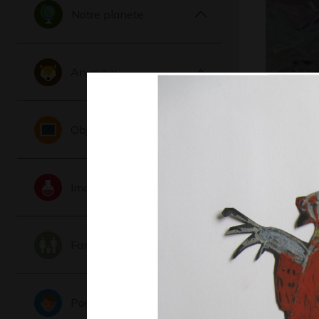
Notre planete
Animaux
Mer viole
Graphisme
Objets
Imaginaire
Famille
Portraits
Vertus