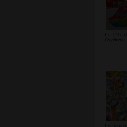
La tête 
Graphisme,
La fête 