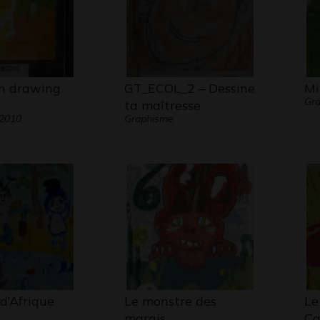
en drawing
GT_ECOL_2 – Dessine
Mi
Gra
ta maîtresse
 2010
Graphisme
d’Afrique
Le monstre des
Le
marais
Ca