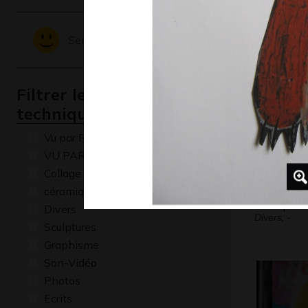
Graphisme, 
Sentiments - Emotions
Filtrer les oeuvres par
technique
Vu par René Baldy
VU PAR CLAUDE PONTI
Collage
céramique
Fresque 
Divers
Divers, -
Sculptures
Graphisme
Son-Vidéo
Photos
Ecrits