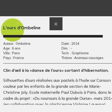
La maison est un
Le soleil et l’eau
Graphisme
personnage
Graphisme
L'ours d'Ombeline
Auteur : Ombeline
Date : 2014
Age : 6 ans
Dim. : -
Ville : Paris
Tech. : Graphisme
Pays : France
Thème : Animaux sauvages
Clin d’œil à la «danse de l’ours» sortant d’hibernation.
Silhouettes d’ours réalisées aux pastels à l’huile sur Canson
couleur par les enfants de la grande section de Marie-
La dame du feu
Herobrine dans la
Christine Joly, Ecole maternelle Paul Dubois à Paris, dans le
Décembre2020
forêt
cadre du projet : «Du nounours à la grande Ourse», mars 201
Graphisme, 2014
(en collaboration avec la plasticienne Violaine Laveaux).