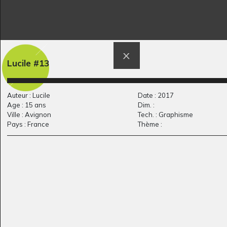
Lucile #13
D comme Danse
Cheval 3
Graphisme, -
Graphisme
Auteur : Lucile
Date : 2017
Age : 15 ans
Dim. :
Ville : Avignon
Tech. : Graphisme
Pays : France
Thème :
Le Tibet
L’arbre de vie, Klimt
Graphisme
Graphisme, 2014