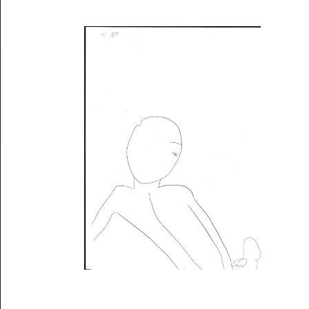
Musée des oeuvres des enfants
Filtrer les oeuvres par thème
Filtrer les oeuvres par technique
4260
oeuvres trouvées