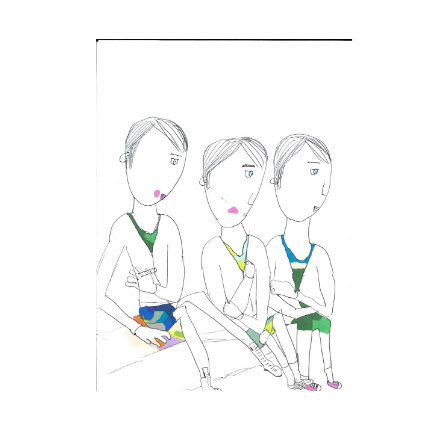
Musée des oeuvres des enfants
Filtrer les oeuvres par thème
Filtrer les oeuvres par technique
4260
oeuvres trouvées