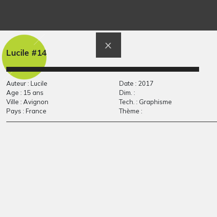
Lucille dans le ventre
Le Bouquet
2013
de…
Graphisme, 2014
Lucile #14
Auteur : Lucile
Date : 2017
Age : 15 ans
Dim. :
Ville : Avignon
Tech. : Graphisme
Pays : France
Thème :
My little cat
La jeune musicienne
Graphisme, 2014
Graphisme, 2020