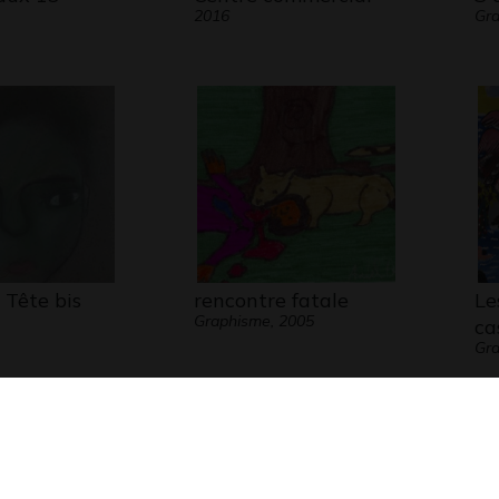
2016
Gr
Tête bis
rencontre fatale
Le
Graphisme, 2005
ca
Gra