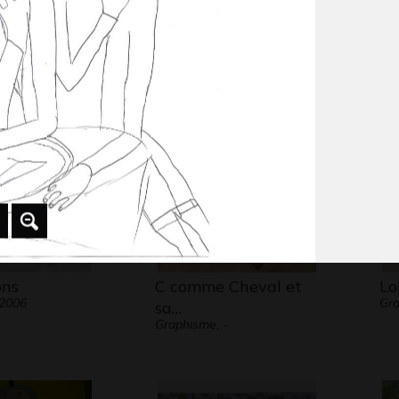
ux sur la
Le lutin des forêts
ch
Graphisme - Collage, 2022
Gra
co
ons
C comme Cheval et
Lo
 2006
Gr
sa…
Graphisme, -