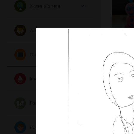
Notre planete
Animaux
Bonhom
Objets
Sculptures,
Imaginaire
Famille
Portraits