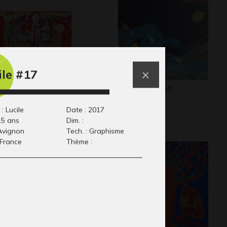
ile #17
 rapprocher par la
Rêve de nuit
2017
sique…
18
: Lucile
Date : 2017
15 ans
Dim. :
 Avignon
Tech. : Graphisme
 France
Thème :