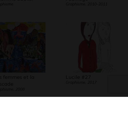
aphisme
Graphisme, 2010-2011
s femmes et la
Lucile #27
Graphisme, 2017
scade
phisme, 2008