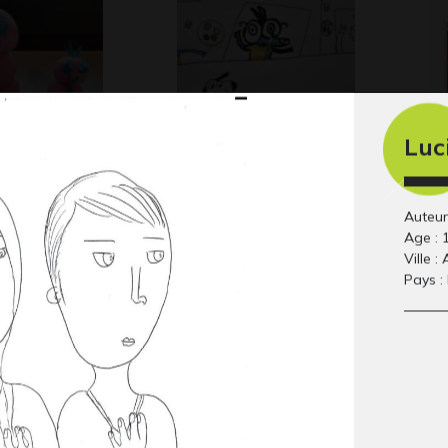
Luc
mes
Lola P3
Se
 2020
Graphisme
mu
20
Auteur 
Age : 
Ville :
Pays :