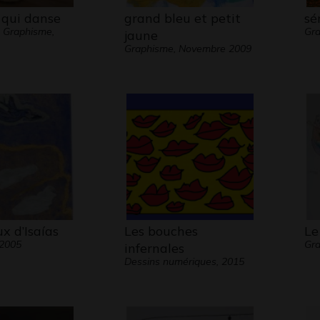
qui danse
grand bleu et petit
sé
- Graphisme,
Gra
jaune
Graphisme, Novembre 2009
ux d’Isaías
Les bouches
Le
 2005
Gra
infernales
Dessins numériques, 2015