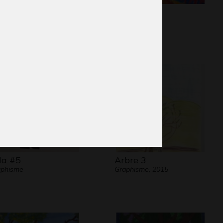
emins de fer
L’été
phisme, non
Graphisme
mmuniquée
la #5
Arbre 3
aphisme
Graphisme, 2015