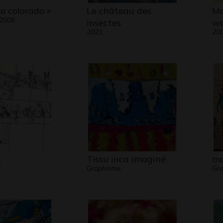
o colorado »
Le château des
Ma
 2006
insectes
wa
2021
20
1
Tissu inca imaginé
ma
Graphisme
Gra