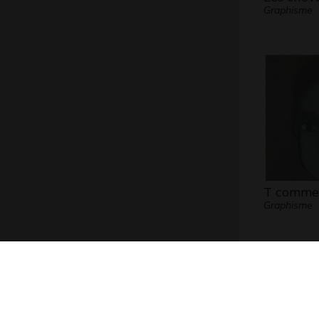
Graphisme
T comme 
Graphisme