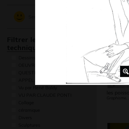
Les oisea
mer
Sentiments - Emotions
Graphisme
Filtrer les oeuvres par
technique
Dessins numériques
OEUVRE COMMENTÉE
QUESTIONS
APPEL A CREATION
Vu par René Baldy
les poiss
VU PAR CLAUDE PONTI
Graphisme,
Collage
céramique
Divers
Sculptures