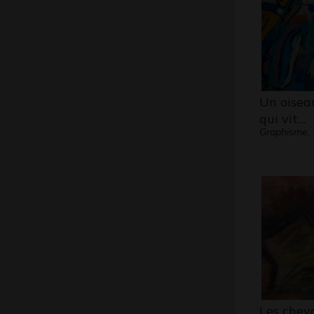
Un oisea
qui vit…
Graphisme, 
Les chev