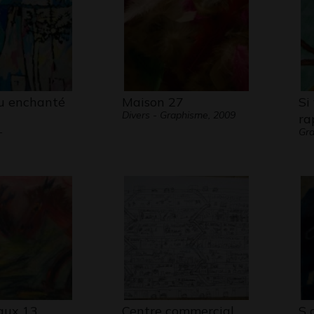
u enchanté
Maison 27
Si
Divers - Graphisme, 2009
ra
-
Gra
aux 13
Centre commercial
S 