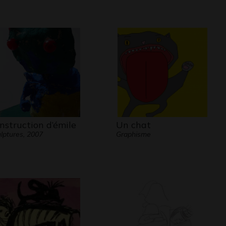
ohérent pour elle.
e langage de l’image, elle dialogue
elle même pour apprendre à se
er dans une foule de personnages qui
i ressemblent pas.
ntact avec autrui est d’une nécessité
 et ceci est scientifiquement prouvé.
nstruction d’émile
Un chat
se faire, nous utilisons des moyens
lptures, 2007
Graphisme
s tels que la parole, les gestes, le
d et depuis la PNL nous percevons
ment que notre corps s’exprime
tage qu’il n’y paraît.
ersonnes qui semblent « enfermées
leur monde » communiquent très