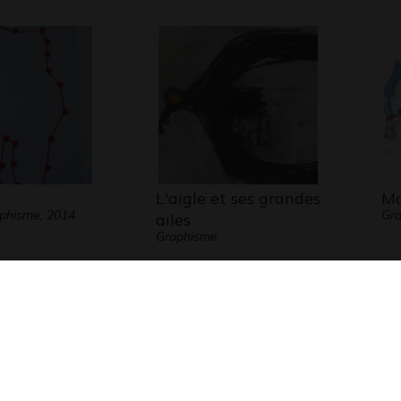
langu
Le me
senti
mais 
« Les 
resten
é
L'aigle et ses grandes
Ma
aphisme, 2014
Gr
Moi, 
ailes
Graphisme
à Luci
elle 
m’acc
lors q
Le ré
sans 
autant
propo