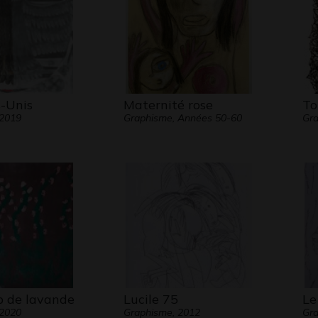
resse
scéna
Les po
fermé
s-Unis
Maternité rose
To
Alors
 2019
Graphisme, Années 50-60
Gra
s’impo
Globe 
chaqu
voyag
réalit
Comme
retran
obser
Elle s
 de lavande
Lucile 75
Le
un an
 2020
Graphisme, 2012
Gr