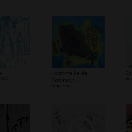
plus c
Par l
avec 
repér
ne lu
Le co
vitale
e
I comme Île de
Co
Pour 
 2021
Scu
Robinson…
commun
Graphisme, -
regar
égale
d’avan
Les p
dans 