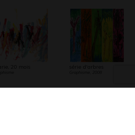
e qu’elle amorce le contact.
ssage est reçu et lui permet de se
r entendue, peut-être pas comprise,
entendue.
paroles s’en vont mais les écrits
t »
rie, 20 mois
série d'arbres
aphisme
Graphisme, 2008
sa maman, je me suis mise à dessiner
le ce qu’il me semblait difficile pour
de comprendre oralement. Elle
orde alors toute son attention dès
ue le dessin est réalisé sous ses yeux.
sultat est à chaque coup surprenant,
avoir de réponse (perceptible) pour
, Lucile intègre tout de suite mes
s comme une valeur sûre, un