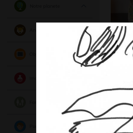
Notre planete
Animaux
Immeubl
Sculptures
Objets
Imaginaire
Famille
Portraits
Le petit