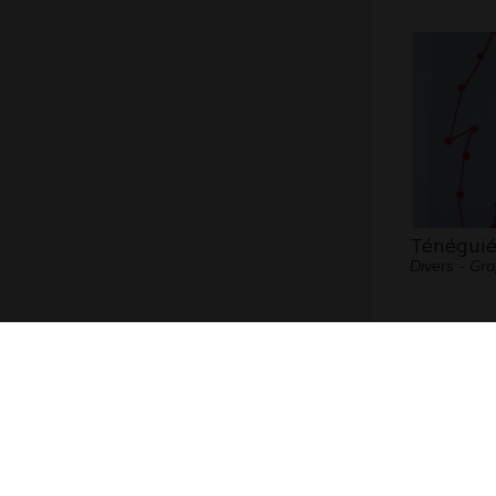
Ténégui
Divers - Gr