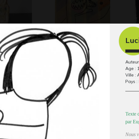
Luc
e 7
le baiser croquant
Li
Graphisme, 2005
mé
Gra
Auteur 
Age : 
Ville :
Pays :
Texte d
par Eu
Nous v
 garçon
Tekitoi-ty yann
Le