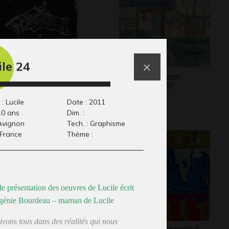
ile 24
nogravures
dessin africain
Graphisme, 2020
diévales 3/4
phisme, 2012
: Lucile
Date : 2011
10 ans
Dim. :
 Avignon
Tech. : Graphisme
 France
Thème :
e présentation des oeuvres de Lucile écrit
génie Bourdeau – maman de Lucile
ivons tous dans des réalités qui nous
 roi des chats
Tissu inca imaginé