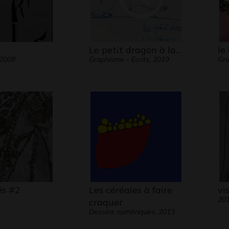
certai
utilis
ressen
« nor
Le petit dragon à la…
le
d’ent
 2008
Graphisme - Ecrits, 2019
Gr
très 
de pe
d’éch
Lucile
dessi
Par d
chance
acces
és #2
Les céréales à faire
vi
(phys
20
craquer
parvi
Dessins numériques, 2013
cohér