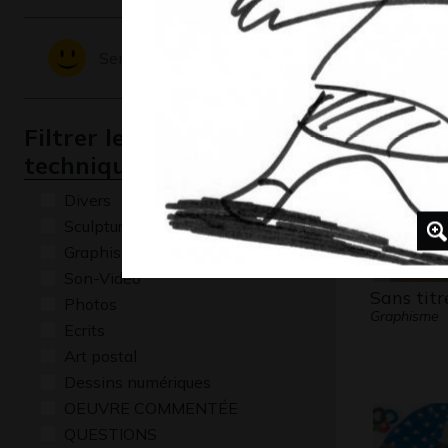
perdu
Graphisme -
Sentiments - Emotions
Filtrer les oeuvres par
technique
Divers
Sculptures
Graphisme
Son-Vidéo
Sans titr
Photos
Graphisme
Ecrits
Art postal
Dessins numériques
OEUVRE COMMENTÉE
QUESTIONS