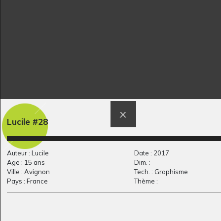
M comme Maison
A million pebbles
Lucile #28
Graphisme
Ecrits, 2006
Auteur : Lucile
Date : 2017
Age : 15 ans
Dim. :
Ville : Avignon
Tech. : Graphisme
Pays : France
Thème :