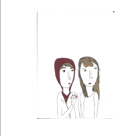
Musée des oeuvres des enfants
Filtrer les oeuvres par thème
Filtrer les oeuvres par technique
4260
oeuvres trouvées