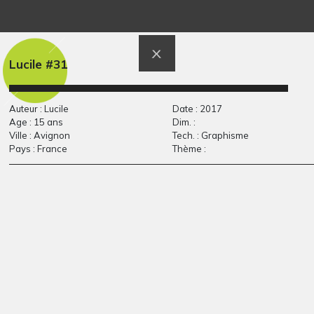
L’île de la famille
Malila de Thelma
Graphisme, 2020
Sculptures, 2019
Lucile #31
Auteur : Lucile
Date : 2017
Age : 15 ans
Dim. :
Ville : Avignon
Tech. : Graphisme
Pays : France
Thème :
covidou
« Tarte à tout »
2021
Graphisme, 2012