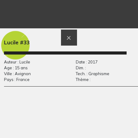
Cheval volant
Athlète bleue
Graphisme
Divers - Graphisme - Photos,
2021
Lucile #33
Auteur : Lucile
Date : 2017
Age : 15 ans
Dim. :
Ville : Avignon
Tech. : Graphisme
Pays : France
Thème :
Mer de Loïc
l’arbre jaune
Graphisme
Divers - Graphisme, 2008