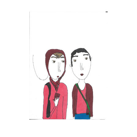
Musée des oeuvres des enfants
Filtrer les oeuvres par thème
Filtrer les oeuvres par technique
4260
oeuvres trouvées