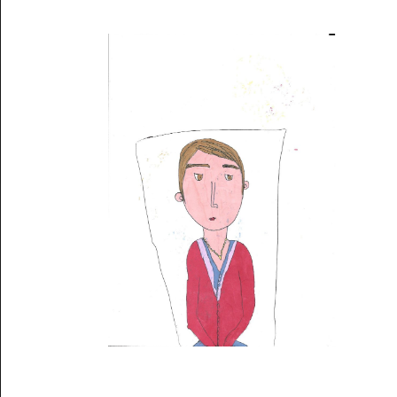
Musée des oeuvres des enfants
Filtrer les oeuvres par thème
Filtrer les oeuvres par technique
4260
oeuvres trouvées