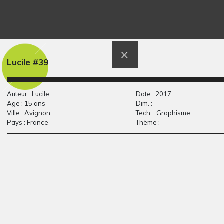
Les grues
L’ile heureuse 3
Lucile #39
Graphisme
Graphisme
Auteur : Lucile
Date : 2017
Age : 15 ans
Dim. :
Ville : Avignon
Tech. : Graphisme
Pays : France
Thème :
Œuvre 119
La vie dans un
Graphisme, 2014
village…
Graphisme, 2012