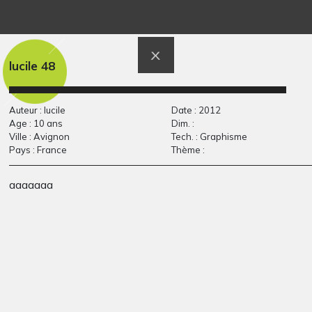
Le parc pour les
Fausse monnaie
Graphisme, 1972
enfants
2011
lucile 48
Auteur : lucile
Date : 2012
Age : 10 ans
Dim. :
Ville : Avignon
Tech. : Graphisme
Pays : France
Thème :
aaaaaaa
Œuvre 115
Insecte rouge et or
Graphisme, 2014
2011