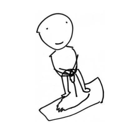
Musée des oeuvres des enfants
Filtrer les oeuvres par thème
Filtrer les oeuvres par technique
4260
oeuvres trouvées