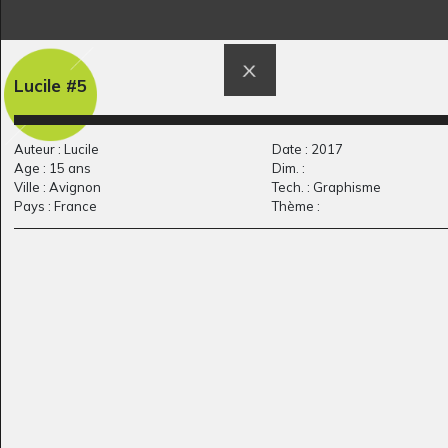
H comme Hiver 2
Naissance de la mer
Graphisme, -
Graphisme
Lucile #5
Auteur : Lucile
Date : 2017
Age : 15 ans
Dim. :
Ville : Avignon
Tech. : Graphisme
Pays : France
Thème :
croquis 3
Save our motherland
2012
Graphisme - VU PAR
CLAUDE PONTI, 2018