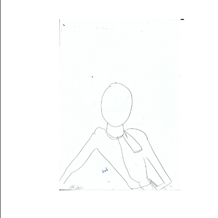
Musée des oeuvres des enfants
Filtrer les oeuvres par thème
Filtrer les oeuvres par technique
4260
oeuvres trouvées