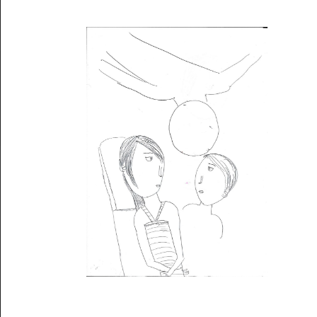
Musée des oeuvres des enfants
Filtrer les oeuvres par thème
Filtrer les oeuvres par technique
4260
oeuvres trouvées