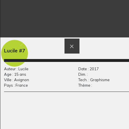
Droit à la famille
L’oiseau de la
Graphisme, 2007
montagne magique
Lucile #7
Graphisme, -
Auteur : Lucile
Date : 2017
Age : 15 ans
Dim. :
Ville : Avignon
Tech. : Graphisme
Pays : France
Thème :