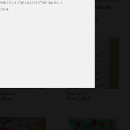
vons tous dans des réalités qui nous
 Ponti-oeuvre
Le cheval dans les
blent.
phisme, 26/12/2010
étoiles
Graphisme, 1980
aines semblent plus éloignées les unes des
 nous participons ensemble à raconter la même
.
tant, sur une même scène lorsque la caméra
n personnage en gros plan ou qu’elle est axée
gée sur l’ensemble de la foule, ce qui nous est
e voir est totalement différent.
seau 8
Sarment
aphisme
Divers, 2008
n peu ça la singularité : un regard différent
ur un même monde.