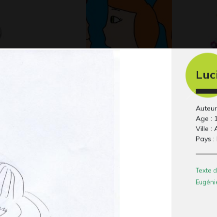
Luc
12
Je t’aime
L’
 2017
Graphisme, 2017
mu
Gra
Auteur 
Age : 
Ville :
Pays :
Texte d
Eugéni