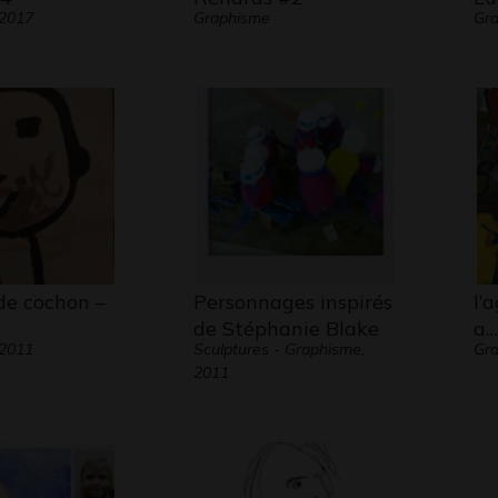
 2017
Graphisme
Gra
Comme 
par le 
Elle se
prise d
Par le 
de cochon –
Personnages inspirés
l’
pour ap
de Stéphanie Blake
a…
personn
 2011
Sculptures - Graphisme,
Gra
2011
Le cont
est sci