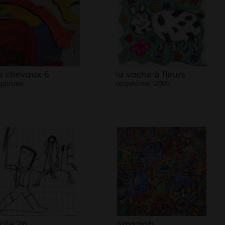
a 10 ans, elle a tout d’une petite fille comme les
 mais sa réalité à elle ne ressemble pas à celle
e dans le scénario.
s chevaux 6
la vache à fleurs
aphisme
Graphisme, 2005
tes de l’école lui sont restées fermées.
ucile compose, improvise, Lucile s’impose et
 elle dessine.
rotteuse de la pensée, elle construit chaque
 images les carnets de ses voyages entre deux
 entre deux réalités.
cile 26
Amazigh