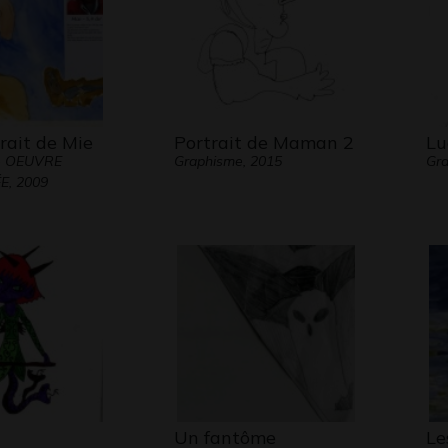
Pour se
que la 
nous p
d’avant
rait de Mie
Portrait de Maman 2
Lu
- OEUVRE
Graphisme, 2015
Gra
, 2009
Les per
monde 
sauf qu
ressent
nous au
restons
person
Lucile 
témoig
Un fantôme
Le