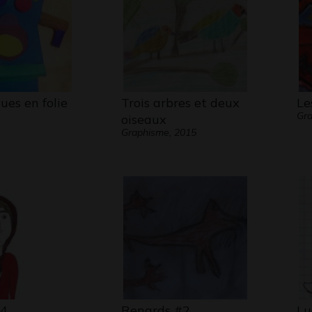
Lucile 
autres,
annoncé
ues en folie
Trois arbres et deux
Le
1
Gr
oiseaux
Les por
Graphisme, 2015
Alors L
surtout
Globe t
jour en
mondes,
34
Renards #2
Lu