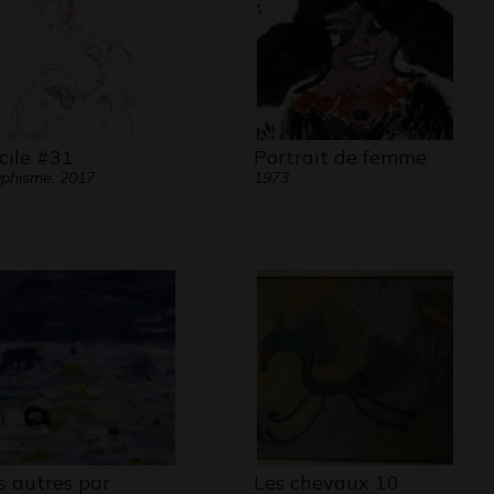
 faire, nous utilisons des moyens communs tels
parole, les gestes, le regard et depuis la PNL
ercevons également que notre corps s’exprime
age qu’il n’y paraît.
cile #31
Portrait de femme
phisme, 2017
1973
sonnes qui semblent « enfermées dans leur
» communiquent très certainement elles aussi
’elles utilisent d’autres moyens (la pensée, le
i, l’intuition…) que nos codes « normaux » ne
torisent pas d’entendre. C’est pourquoi nous
 très certainement sourd à grands nombres de
nes pourtant désireuses d’échanges humains.
est sociable et elle aime les gens, ses dessins en
nent.
s autres par
Les chevaux 10