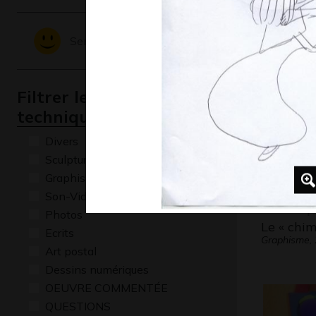
Paquebo
Graphisme,
Sentiments - Emotions
Filtrer les oeuvres par
technique
Divers
Sculptures
Graphisme
Son-Vidéo
Photos
Le « chi
Ecrits
Graphisme,
Art postal
Dessins numériques
OEUVRE COMMENTÉE
QUESTIONS