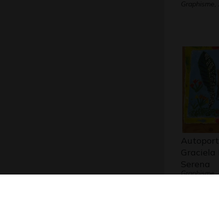
Graphisme,
Autoport
Graciela
Serena
Graphisme,