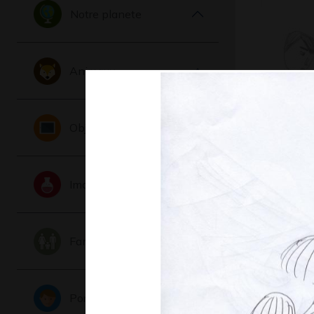
Notre planete
Animaux
Lucile #
Objets
Graphisme,
Imaginaire
Famille
Portraits