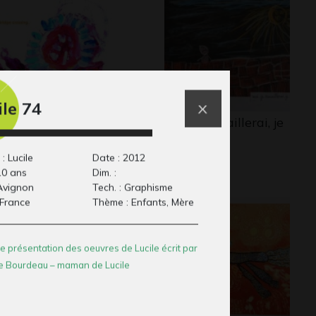
ile 74
escargot
Moi je travaillerai, je
lticolore
serai…
phisme, 2006
Graphisme
: Lucile
Date : 2012
10 ans
Dim. :
 Avignon
Tech. : Graphisme
 France
Thème : Enfants, Mère
e présentation des oeuvres de Lucile écrit par
e Bourdeau – maman de Lucile