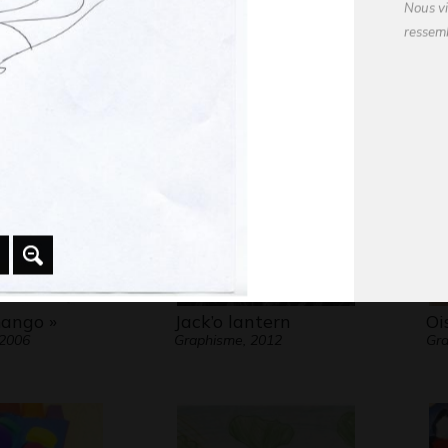
Nous vi
t
Les lutins
La
ressem
 2004-2005
Graphisme, 2021
Gra
Si cert
autres,
Histoire
Et pour
filme u
en plon
donné d
mango »
Jack’o lantern
Oi
 2006
Graphisme, 2012
Gr
C’est u
posé s