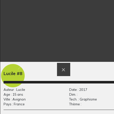
Delphine…
Chankin Felipe
Graphisme
Graphisme, 2009
Lucile #8
Bonnet d’or et les
la princesse chat au
trois…
bal…
Graphisme, 2023
Graphisme, 2009
Auteur : Lucile
Date : 2017
Age : 15 ans
Dim. :
Ville : Avignon
Tech. : Graphisme
Pays : France
Thème :