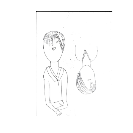
Musée des oeuvres des enfants
Filtrer les oeuvres par thème
Filtrer les oeuvres par technique
4260
oeuvres trouvées