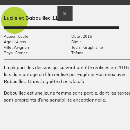
grise
dans…
Graphisme, 2015
Graphisme
Lucile et Babouillec 11
Auteur : Lucile
Date : 2016
Age : 14 ans
Dim. :
Ville : Avignon
Tech. : Graphisme
Pays : France
Thème :
La plupart des dessins qui suivent ont été réalisés en 2016
lors du montage du film réalisé par Eugénie Bourdeau avec
Babouillec,
Dans la quête d’un absolu
.
Le bouc de Machézal
Maison rose
Graphisme - Photos, 2017
Sculptures
Babouillec est une jeune femme sans parole, dont les texte
sont empreints d’une sensibilité exceptionnelle.
Le film
Dans la quête d’un absolu
est donc le fruit d’une
rencontre entre les textes de Babouillec et les dessins de
Lucile Notin-Bourdeau.