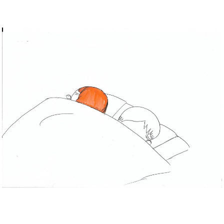
Musée des oeuvres des enfants
Filtrer les oeuvres par thème
Filtrer les oeuvres par technique
4260
oeuvres trouvées