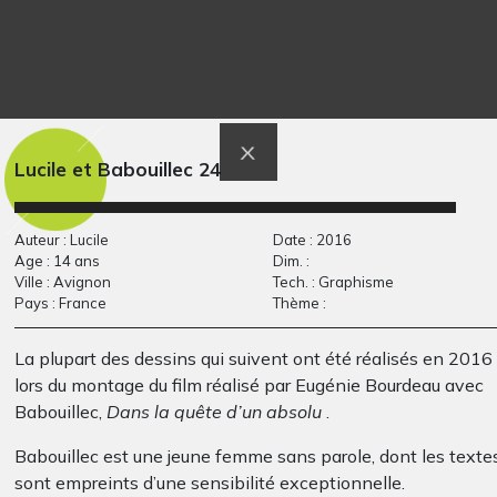
Enfant qui fait l’avion
Projection
Lucile et Babouillec 24
Photos, -
avec…
Graphisme - QUESTIONS,
2007
Auteur : Lucile
Date : 2016
Age : 14 ans
Dim. :
Ville : Avignon
Tech. : Graphisme
Pays : France
Thème :
La plupart des dessins qui suivent ont été réalisés en 2016
lors du montage du film réalisé par Eugénie Bourdeau avec
Babouillec,
Dans la quête d’un absolu
.
Babouillec est une jeune femme sans parole, dont les texte
sont empreints d’une sensibilité exceptionnelle.