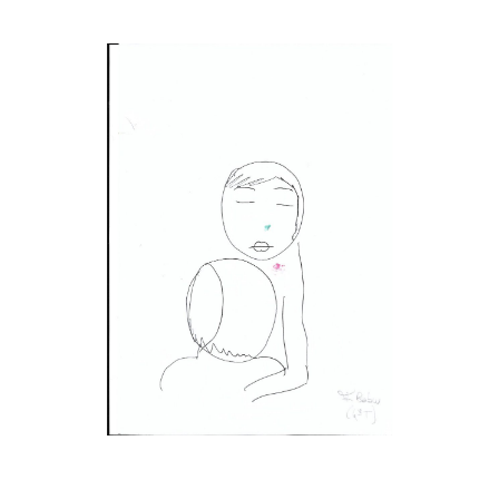
Musée des oeuvres des enfants
Filtrer les oeuvres par thème
Filtrer les oeuvres par technique
4260
oeuvres trouvées