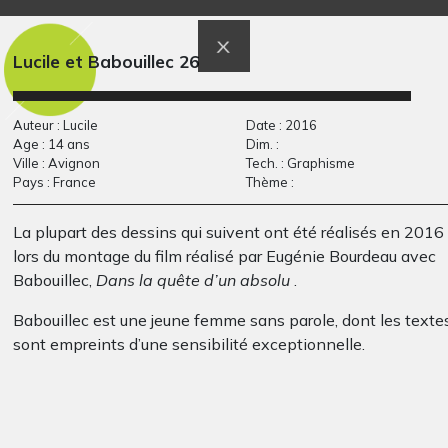
Lucile et Babouillec 26
Auteur : Lucile
Date : 2016
Age : 14 ans
Dim. :
Ville : Avignon
Tech. : Graphisme
Pays : France
Thème :
La plupart des dessins qui suivent ont été réalisés en 2016
Prendre soin 9
les singes vivent
Graphisme, 2018
lors du montage du film réalisé par Eugénie Bourdeau avec
dans les…
Graphisme, 2008
Babouillec,
Dans la quête d’un absolu
.
Babouillec est une jeune femme sans parole, dont les texte
sont empreints d’une sensibilité exceptionnelle.
Le film
Dans la quête d’un absolu
est donc le fruit d’une
rencontre entre les textes de Babouillec et les dessins de
Lucile Notin-Bourdeau.