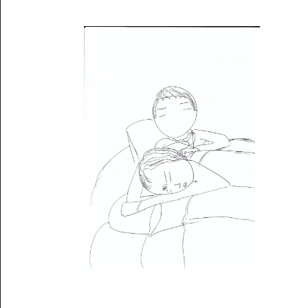
Musée des oeuvres des enfants
Filtrer les oeuvres par thème
Filtrer les oeuvres par technique
4260
oeuvres trouvées