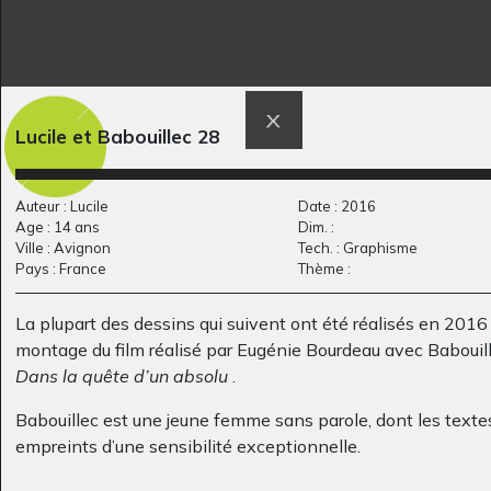
Lucile et Babouillec 28
Lola HG 5
toits de Paris
Graphisme
Graphisme, 2006
Auteur : Lucile
Date : 2016
Age : 14 ans
Dim. :
Ville : Avignon
Tech. : Graphisme
Pays : France
Thème :
La plupart des dessins qui suivent ont été réalisés en 2016 
montage du film réalisé par Eugénie Bourdeau avec Babouill
Dans la quête d’un absolu
.
Babouillec est une jeune femme sans parole, dont les texte
Mon chameau
Une souris verte… 6
empreints d’une sensibilité exceptionnelle.
Graphisme, 2011
2013
Le film
Dans la quête d’un absolu
est donc le fruit d’une r