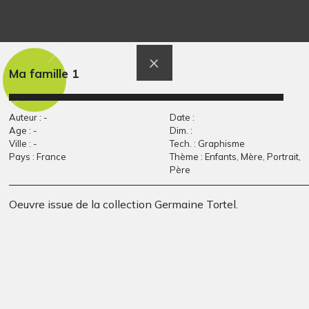
Portrait d’inconnu
Ecole privée St
Graphisme
Eugène de…
Sculptures, 2017
Ma famille 1
Auteur : -
Date :
Age : -
Dim. :
Ville : -
Tech. : Graphisme
Pays : France
Thème : Enfants, Mère, Portrait,
Père
Oeuvre issue de la collection Germaine Tortel.
Masque de loup
Quand je lui parle il…
Graphisme
Graphisme, 2017