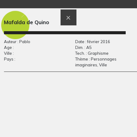
Jardin dans le vent
L’arbre de l’amitié
Graphisme, -
Graphisme
Mafalda de Quino
Auteur : Pablo
Date : février 2016
Age :
Dim. : A5
Ville :
Tech. : Graphisme
Pays :
Thème : Personnages
imaginaires, Ville
Portrait de maman
3 PERSONNES DANS
sur la…
UN PAYSAGE
Graphisme, 2019
2019