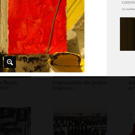
comme 
1
Graphisme, 2018
Gra
quarti
sous l
expos
maison
Pour vi
 fleurs
Impressions de jardin
Ab
 2020
Graphisme, -
Art