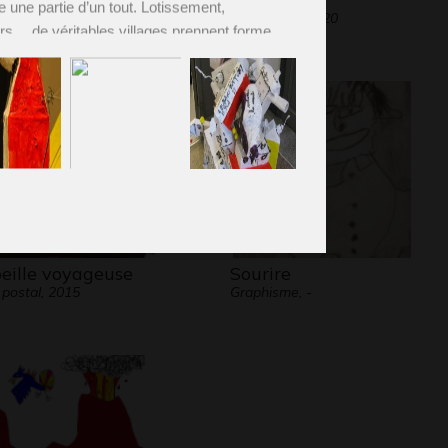
une partie d’un tout. Lotissement, 
phisme, 2011
Graphisme, 2020
ers… de véritables 
villages prennent forme 
es yeux des visiteurs. 
Les oeuvres 
ées 
ressemblent à des puzzles où chaque 
 serait une pièce .
siter l’atelier, cliquez
 ici
!
eille voyageuse
Sourire
 postal, 2015
Graphisme, -