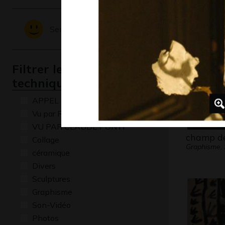
Photos, 201
Sentiments - Emotions
Filtrer les oeuvres par
technique
APPEL A CREATION
Vu par René Baldy
VU PAR CLAUDE PONTI
champ de
Collage
Graphisme,
céramique
Divers
Sculptures
Graphisme
Son-Vidéo
Photos