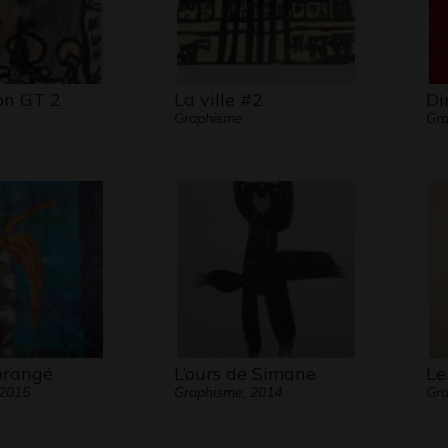
on GT 2
La ville #2
Di
Graphisme
Gra
orangé
L’ours de Simane
Le
 2015
Graphisme, 2014
Gra