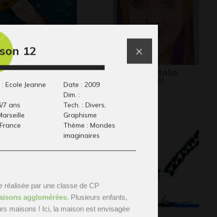
son 12
 nord-est du Brésil
Couleurs d’Italie
25
Graphisme, 2019
 : Ecole Jeanne
Date : 2009
Dim. :
6/7 ans
Tech. : Divers,
 Marseille
Graphisme
 France
Thème : Mondes
imaginaires
 réalisée par une classe de CP
aisons agglomérées. 
Plusieurs enfants, 
rs maisons ! Ici, la maison est 
envisagée 
cile 5
Mauris