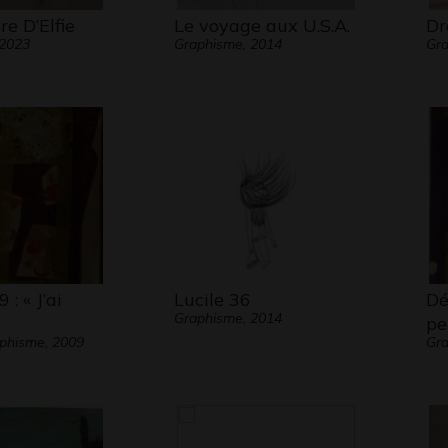
re D’Elfie
Le voyage aux U.S.A.
Dr
 2023
Graphisme, 2014
Gra
: « J’ai
Lucile 36
Dé
Graphisme, 2014
pet
aphisme, 2009
Gr