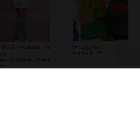
KITOI : Mangeur de
Un papillon
Graphisme, 2004
ace…
ers - Graphisme - Photos,
21