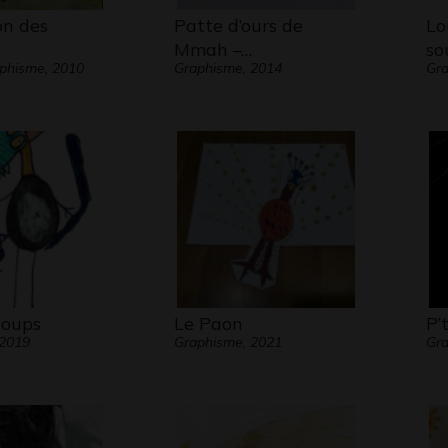
on des
Patte d’ours de
Lo
Mmah –…
so
aphisme, 2010
Graphisme, 2014
Gra
loups
Le Paon
P’
 2019
Graphisme, 2021
Gra