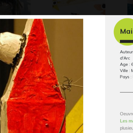
Mai
de mer
LA COMETA ATTIRA
Le
20
SGUARDI
Auteur
Divers, 2012
d'Arc
Age : 
Ville :
Pays :
Oeuvre
Les m
plusieu
Famille cochons
Lu