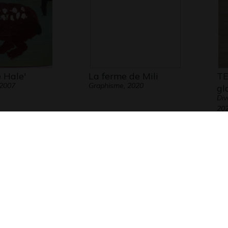
 Hale'
La ferme de Mili
TE
 2007
Graphisme, 2020
gl
Div
20