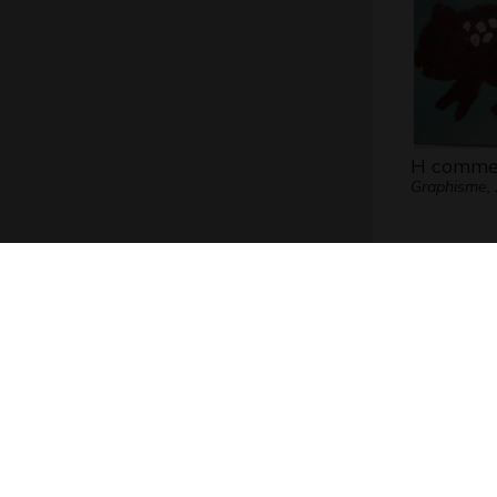
H comme
Graphisme,