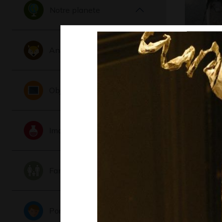
Notre planete
Animaux
tissage 
Divers
Objets
Imaginaire
Famille
Portraits
doudous