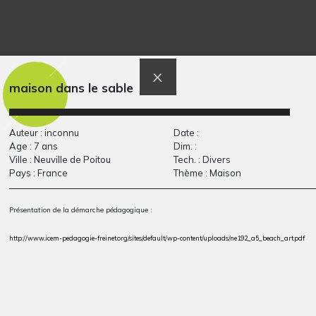
Le royaume du
Sauvez les dauphins
Art postal, 2015
chocha
Graphisme, 2015
maison dans le sable
Auteur : inconnu
Date :
Age : 7 ans
Dim. :
Ville : Neuville de Poitou
Tech. : Divers
Pays : France
Thème : Maison
Présentation de la démarche pédagogique :
http://www.icem-pedagogie-freinet.org/sites/default/wp-content/uploads/ne192_a5_beach_art.pdf
Louve à la longue
Enfant Habitats –
chevelure
Ville et…
Graphisme, 2011
Graphisme