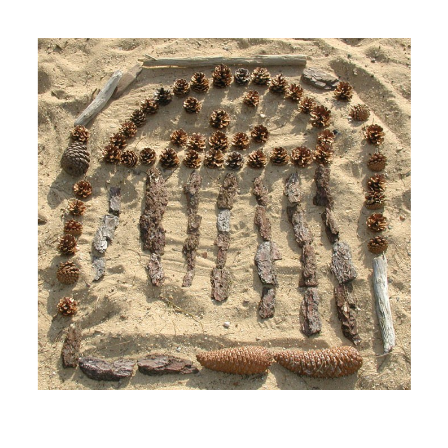
Musée des oeuvres des enfants
Filtrer les oeuvres par thème
Filtrer les oeuvres par technique
4260
oeuvres trouvées