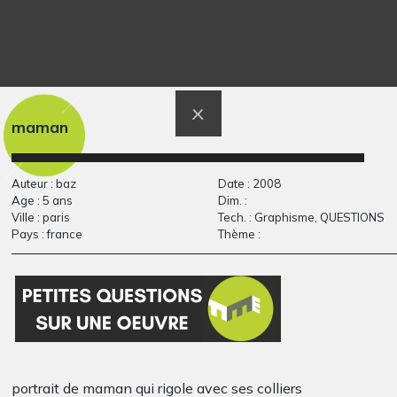
Le bus
Miniche et son arc-
Graphisme, 2014
en-ciel de…
Graphisme
maman
Auteur : baz
Date : 2008
Age : 5 ans
Dim. :
Ville : paris
Tech. : Graphisme, QUESTIONS
Pays : france
Thème :
Portrait
Paysage nocturne
Graphisme, inconnue
Graphisme, 2020
portrait de maman qui rigole avec ses colliers