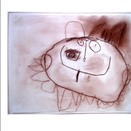
Musée des oeuvres des enfants
Filtrer les oeuvres par thème
Filtrer les oeuvres par technique
4260
oeuvres trouvées