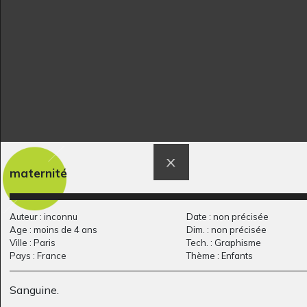
2013
Solotareff 14
1958
maternité
La grenade à la
Portraits et oiseau
Graphisme, inconnue
Auteur : inconnu
Date : non précisée
limonade
Age : moins de 4 ans
Dim. : non précisée
Divers - Sculptures, 2022
Ville : Paris
Tech. : Graphisme
Pays : France
Thème : Enfants
Sanguine.