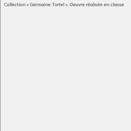
Collection « Germaine Tortel ». Oeuvre réalisée en classe
Le voleur de poule
Labyrinthe
Graphisme, 2012
2006-2007
Un bisou
Broderie de licorne
Graphisme, 2017
Divers