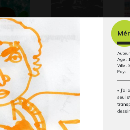
Mém
 la tortue
calendrier 2014
Pl
 2023
Graphisme, 2013
Gra
Auteur
Age : 
Ville :
Pays :
« J’a
seul 
trans
dessin
e récréation
Maison avec palmier
Pa
 2013
Graphisme
Gra