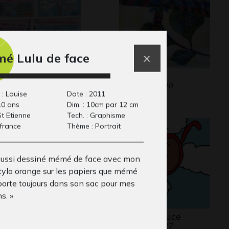
é Lulu de face
us de copains
La Libellule
phisme, 2020
Graphisme, 2010
 : Louise
Date : 2011
10 ans
Dim. : 10cm par 12 cm
 St Etienne
Tech. : Graphisme
 france
Thème : Portrait
i aussi dessiné mémé de face avec mon
stylo orange sur les papiers que mémé
porte toujours dans son sac pour mes
s. »
quebot
La petite puce
phisme, 2004-2005
Graphisme, 2017