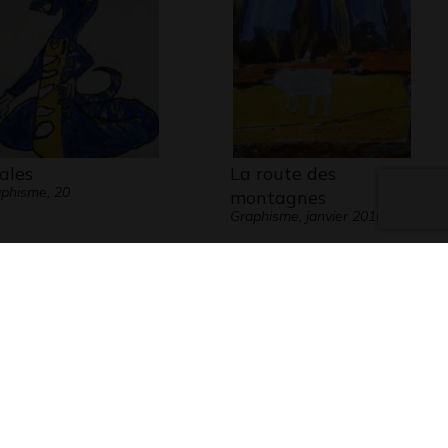
ales
La route des
phisme, 20
montagnes
Graphisme, janvier 2010