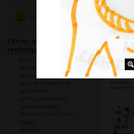
Sentiments - Emotions
Filtrer les oeuvres par
technique
Ecrits
Art postal
Une farc
Dessins numériques
couleur
OEUVRE COMMENTÉE
Graphisme,
QUESTIONS
APPEL A CREATION
Vu par René Baldy
VU PAR CLAUDE PONTI
Collage
céramique