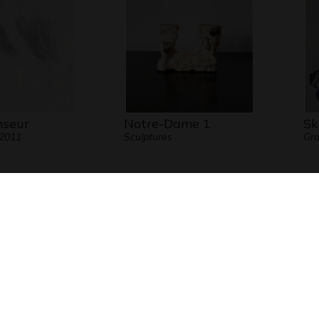
nseur
Notre-Dame 1
Sk
 2011
Sculptures
Gra