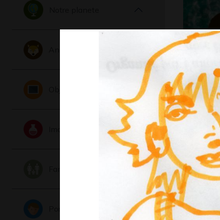
Notre planete
Animaux
Germaine
Graphisme,
Objets
Imaginaire
Famille
La cour d
Portraits
Graphisme,