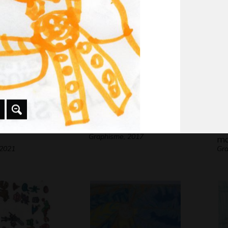
e haute en
La petite fille qui se…
Re
Graphisme, 2017
m
 2021
Gr