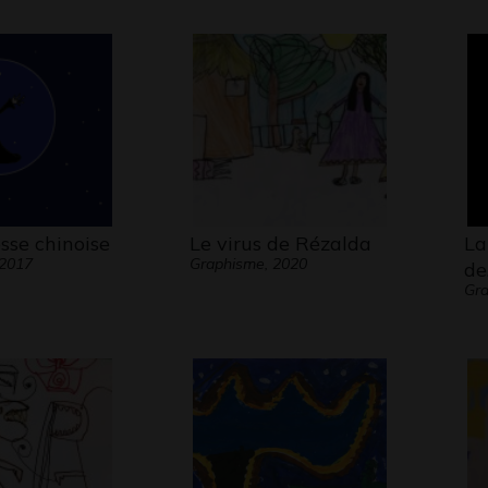
sse chinoise
Le virus de Rézalda
La
 2017
Graphisme, 2020
de
Gra