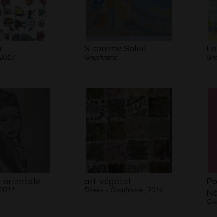
x
S comme Soleil
Le
 2017
Graphisme
Gra
 orientale
art végétal
Po
 2011
Divers - Graphisme, 2014
Na
Gra