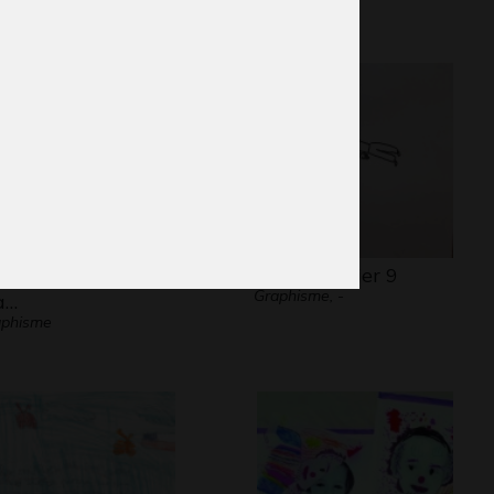
garde le coeur de
Dessin papier 9
Graphisme, -
a…
aphisme