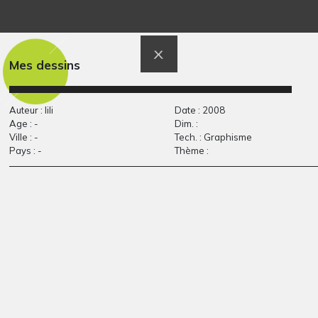
Le coboye
Henri et son chat :…
Graphisme, 2017
Graphisme, mai 2016
Mes dessins
Auteur : lili
Date : 2008
Age : -
Dim. :
Ville : -
Tech. : Graphisme
Pays : -
Thème :
Maison, famille et
Tissu inca imaginé
Graphisme
soleil
Graphisme