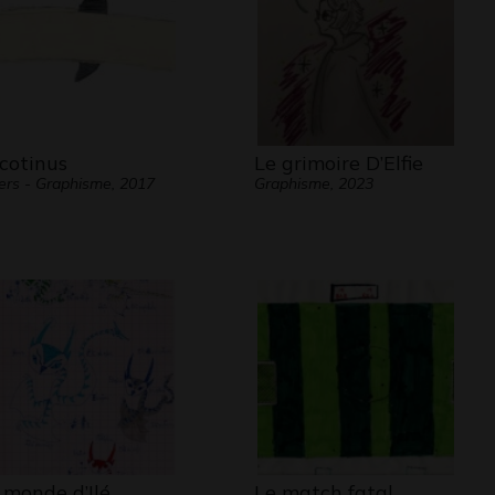
cotinus
Le grimoire D’Elfie
ers - Graphisme, 2017
Graphisme, 2023
 monde d’Ilé
Le match fatal