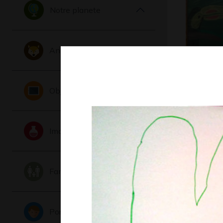
Notre planete
Animaux
Toucan a
Toucan…
Objets
Graphisme,
Imaginaire
Famille
Portraits
Lola #16