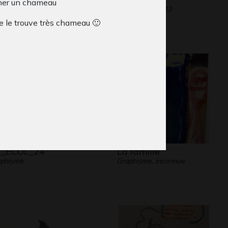
ner un chameau
phisme, 2019
Graphisme, 2023
e le trouve très chameau 🙂
_ECOL_24
La famille
aphisme
Graphisme, inconnue