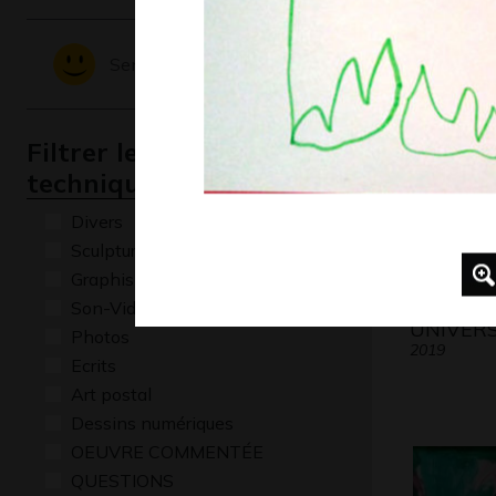
Graphisme
Sentiments - Emotions
Filtrer les oeuvres par
technique
Divers
Sculptures
Graphisme
Son-Vidéo
UNIVERS
Photos
2019
Ecrits
Art postal
Dessins numériques
OEUVRE COMMENTÉE
QUESTIONS