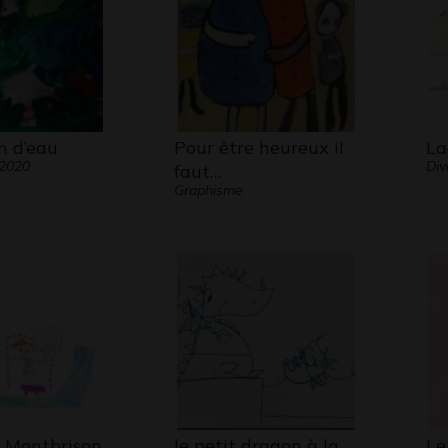
n d’eau
Pour être heureux il
La
 2020
Div
faut…
Graphisme
 Montbrison
le petit dragon à la…
Le