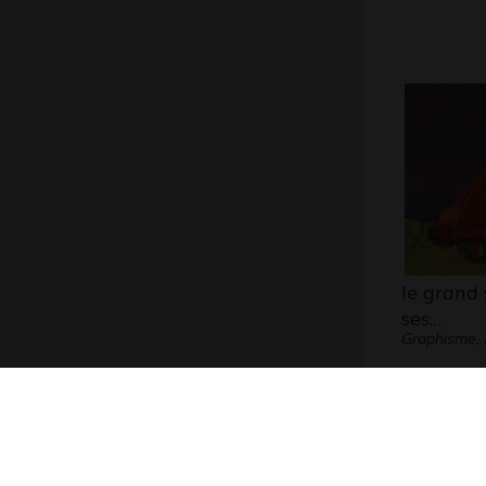
le grand 
ses…
Graphisme,