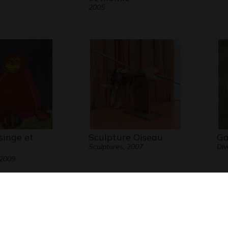
2005
singe et
Sculpture Oiseau
Ga
Sculptures, 2007
Div
 2009