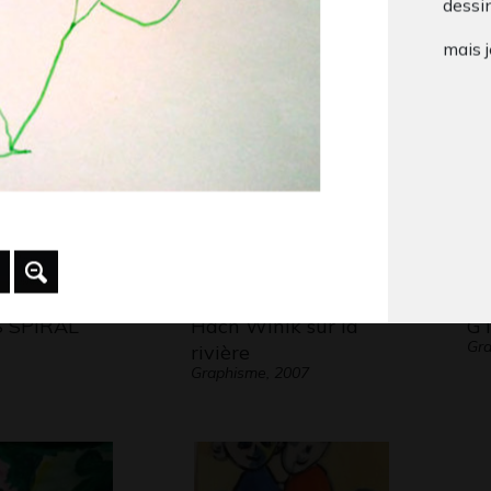
dessi
Gra
yaourte au…
Graphisme, 2017
mais j
 SPIRAL
Hach Winik sur la
GT
Gr
rivière
Graphisme, 2007