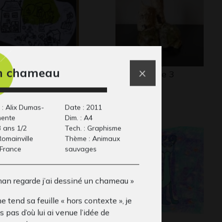
n chameau
 vie de famille
Notre-Dame 3
phisme, 2014
Sculptures
 : Alix Dumas-
Date : 2011
mente
Dim. : A4
3 ans 1/2
Tech. : Graphisme
 Romainville
Thème : Animaux
 France
sauvages
an regarde j’ai dessiné un chameau »
e tend sa feuille « hors contexte », je
s pas d’où lui ai venue l’idée de
 prairie du Matou
Lilléo