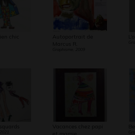
ien chic
Autoportrait de
L’
Gr
Marcus R.
Graphisme, 2009
squards
Vacances chez papi
Be
 2021
Gr
et mamie