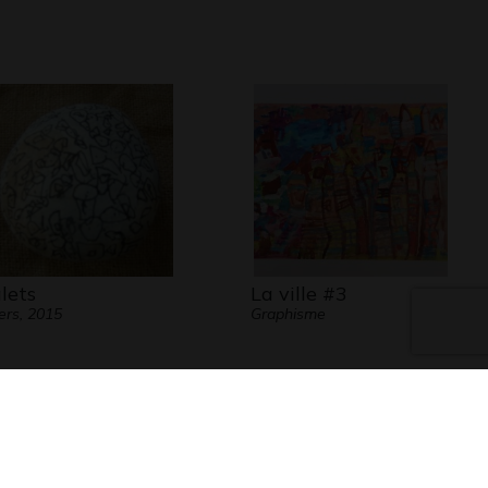
lets
La ville #3
ers, 2015
Graphisme