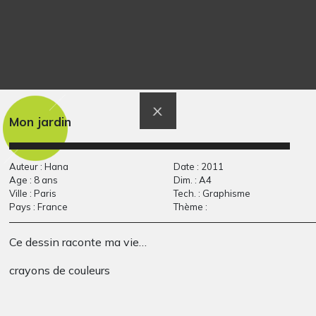
Herobrine recherche
Noémie saute.
Graphisme, 2012
CREEPYPASTA
Graphisme, 2014
Mon jardin
Auteur : Hana
Date : 2011
Age : 8 ans
Dim. : A4
Ville : Paris
Tech. : Graphisme
Pays : France
Thème :
Ce dessin raconte ma vie…
crayons de couleurs
Portraits et oiseau
Beatrix Copstiw
Graphisme, inconnue
2012