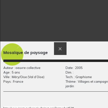
Le bonhomme triste
la vache à fleurs
Mosaïque de paysage
Graphisme, 2020
Graphisme, 2005
Auteur : oeuvre collective
Date : 2005
Age : 5 ans
Dim. :
Ville : Méry/Oise (Val d’Oise)
Tech. : Graphisme
Pays : France
Thème : Villages et campagn
jardin